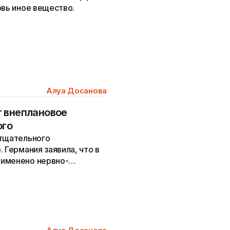
овь иное вещество.
Алуа Досанова
т внеплановое
ого
 тщательного
 Германия заявила, что в
рименено нервно-
группы «Новичок».