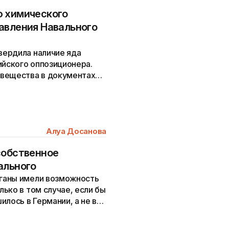
ю химического
авления Навального
вердила наличие яда
ийского оппозиционера.
 вещества в документах
Алуа Досанова
собственное
ального
ганы имели возможность
ько в том случае, если бы
лось в Германии, а не в