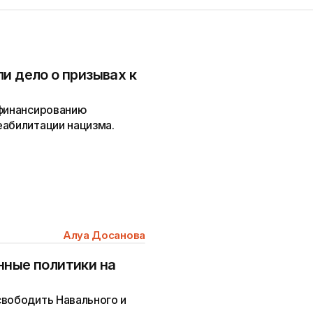
и дело о призывах к
 финансированию
еабилитации нацизма.
Алуа Досанова
нные политики на
свободить Навального и