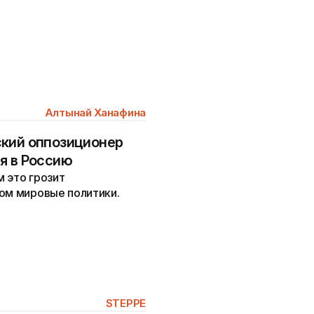
Алтынай Ханафина
ский оппозиционер
я в Россию
 это грозит
том мировые политики.
STEPPE