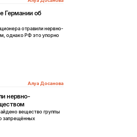
Алуа Досанова
е Германии об
иционера отравили нервно-
, однако РФ это упорно
Алуа Досанова
ли нервно-
еществом
найдено вещество группы
ло запрещённых