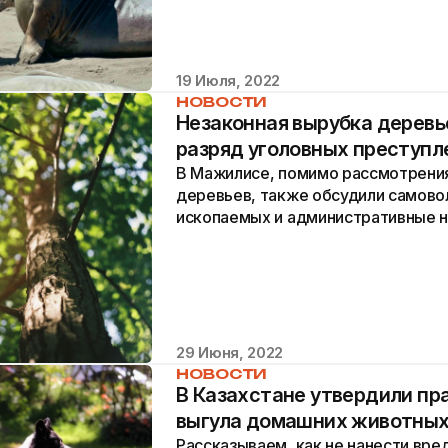
19 Июля, 2022
НОВОСТИ
Незаконная вырубка деревье
разряд уголовных преступл
В Мажилисе, помимо рассмотрения
деревьев, также обсудили самов
ископаемых и административные н
охраняемых природных территори
29 Июня, 2022
НОВОСТИ
В Казахстане утвердили пр
выгула домашних животны
Рассказываем, как не нанести вр