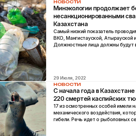
НОВОСТИ
Минэкологии продолжает б
несанкционированными сва
Казахстана
Самый низкий показатель проводи
ВКО, Мангистауской, Атырауской 
Должностные лица должны будут 
29 Июля, 2022
НОВОСТИ
С начала года в Казахстан
220 смертей каспийских т
17 из осмотренных особей имели н
механического воздействия, котор
гибели. Речь идет о рыболовных с
тюленей в запрещенных орудиях о