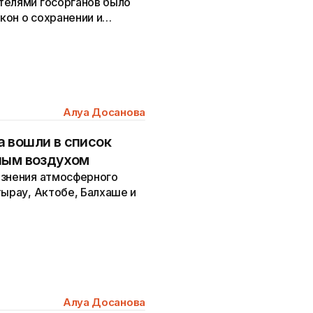
телями госорганов было
кон о сохранении и
Алуа Досанова
 вошли в список
ным воздухом
язнения атмосферного
тырау, Актобе, Балхаше и
Алуа Досанова