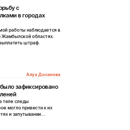
орьбу с
лками в городах
мой работы наблюдается в
и Жамбылской областях.
выплатить штраф.
Алуа Досанова
е было зафиксировано
юленей
а теле следы
ое могло привести к их
етях и запутывании
тлова — крючках.