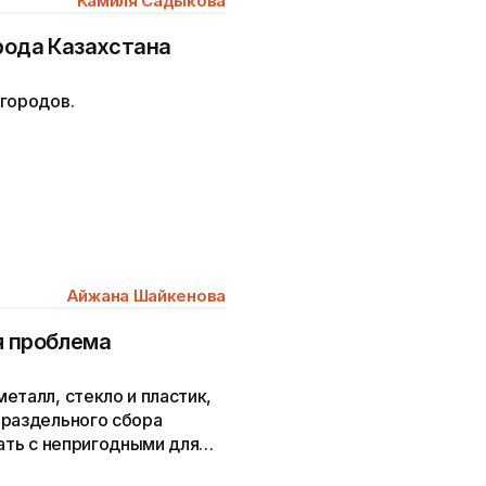
Камиля Садыкова
орода Казахстана
 городов.
Айжана Шайкенова
я проблема
еталл, стекло и пластик,
 раздельного сбора
лать с непригодными для