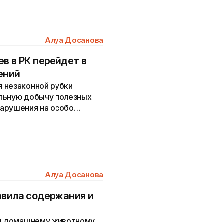
Алуа Досанова
в в РК перейдет в
ений
 незаконной рубки
ольную добычу полезных
арушения на особо
ях.
Алуа Досанова
авила содержания и
х
ед домашнему животному.