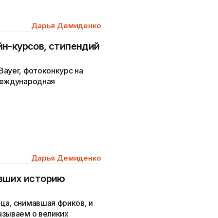
Дарья Демиденко
н-курсов, стипендий
Bayer, фотоконкурс на
международная
Дарья Демиденко
ивших историю
ца, снимавшая фриков, и
азываем о великих