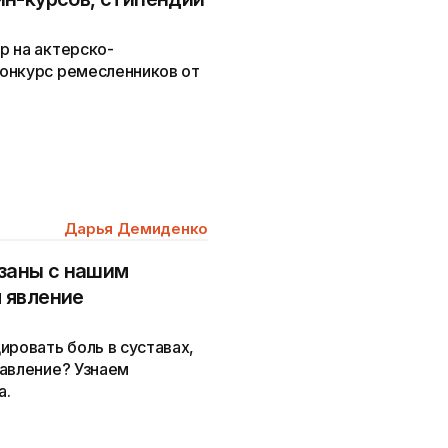
р на актерско-
онкурс ремесленников от
Дарья Демиденко
язаны с нашим
 явление
ировать боль в суставах,
давление? Узнаем
а.