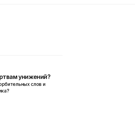
ертвам унижений?
орбительных слов и
ика?