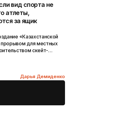
сли вид спорта не
о атлеты,
тся за ящик
оздание «Казахстанской
 прорывом для местных
роительством скейт-
Дарья Демиденко