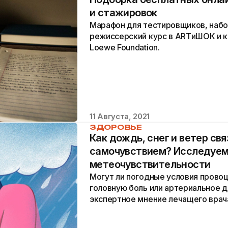
и стажировок
Марафон для тестировщиков, набо
режиссерский курс в ARTиШОК и к
Loewe Foundation.
11 Августа, 2021
ЗДОРОВЬЕ
Как дождь, снег и ветер св
самочувствием? Исследуем
метеочувствительности
Могут ли погодные условия провоц
головную боль или артериальное 
экспертное мнение лечащего врач