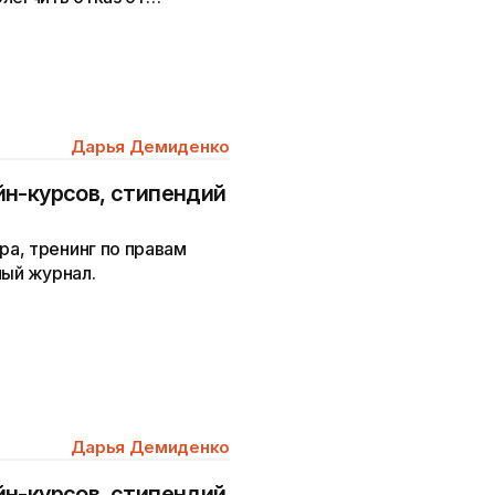
том центра по избавлению
Дарья Демиденко
н-курсов, стипендий
а, тренинг по правам
ный журнал.
Дарья Демиденко
н-курсов, стипендий