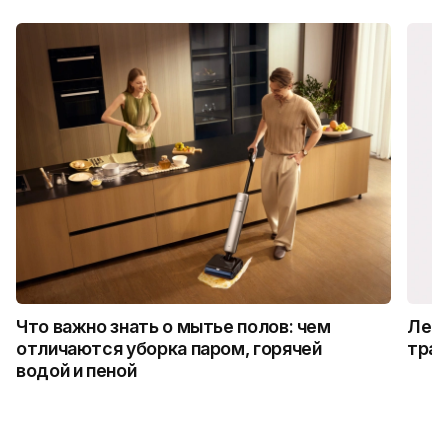
Что важно знать о мытье полов: чем
Лето
отличаются уборка паром, горячей
трад
водой и пеной