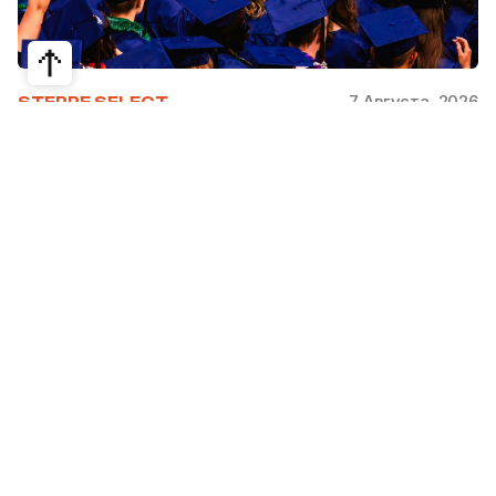
7 Августа, 2026
STEPPE SELECT
На какие специальности проще
получить грант за рубежом:
стипендии, программы и ВУЗы
Большинство студентов считают, что проще
всего получить грант за рубежом на бизнес,
менеджмент или финансы. Но именно там
самая высокая конкуренция: на популярные
программы подаются тысячи абитуриентов.
При этом многие международные стипендии
поддерживают другие направления —