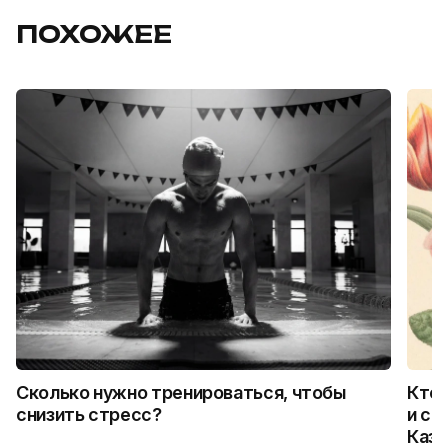
ПОХОЖЕЕ
Сколько нужно тренироваться, чтобы
Кто 
снизить стресс?
и ск
Каза