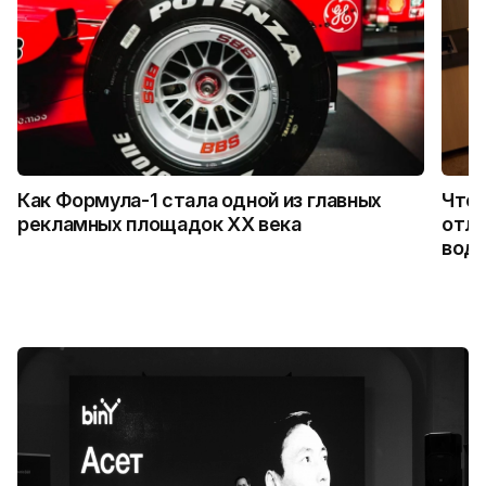
Как Формула-1 стала одной из главных
Что 
рекламных площадок XX века
отли
водо