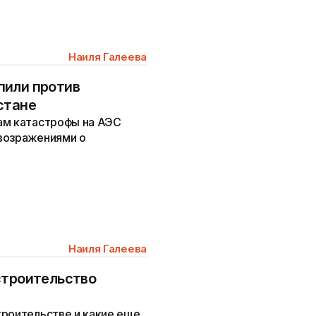
Наиля Галеева
пили против
стане
ам катастрофы на АЭС
возражениями о
Наиля Галеева
строительство
троительстве и какие еще