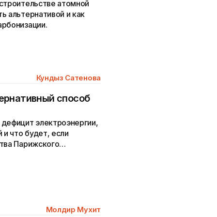
 строительстве атомной
ь альтернативой и как
арбонизации.
Кундыз Сатенова
ернативный способ
 дефицит электроэнергии,
 и что будет, если
ства Парижского
Молдир Мухит