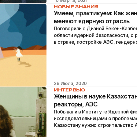
10 Марта, 2021
НОВЫЕ ЗНАНИЯ
Умеем, практикуем: Как же
меняют ядерную отрасль
Поговорили с Дианой Бекен-Казбе
области ядерной безопасности, о 
в стране, постройке АЭС, гендерн
проекта Women in Nuclear Kazakhst
28 Июля, 2020
ИНТЕРВЬЮ
Женщины в науке Казахстан
реакторы, АЭС
Побывали в Институте Ядерной физ
исследовательницами о проблемах
Казахстану нужно строительство 