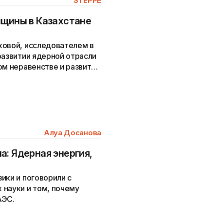
STEPPE
нщины в Казахстане
ковой, исследователем в
развитии ядерной отрасли
ом неравенстве и развитии
an.
Алуа Досанова
а: Ядерная энергия,
ики и поговорили с
 науки и том, почему
АЭС.