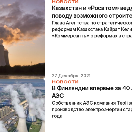
НОВОСТИ
Казахстан и «Росатом» вед
поводу возможного строит
Глава Агентства по стратегическо
реформам Казахстана Кайрат Кели
«Коммерсантъ» о реформах в стра
строительстве АЭС.
27 Декабря, 2021
НОВОСТИ
В Финляндии впервые за 40
АЭС
Собственник АЭС компания Teollis
производство электроэнергии стар
года.