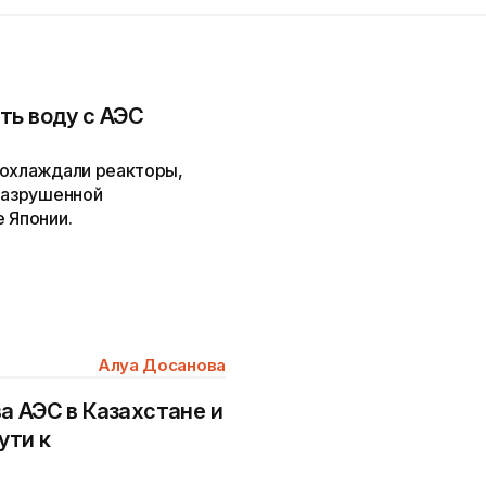
ть воду с АЭС
 охлаждали реакторы,
 разрушенной
 Японии.
Алуа Досанова
а АЭС в Казахстане и
ути к