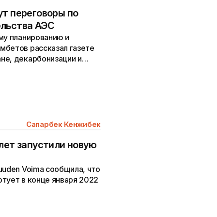
ут переговоры по
ельства АЭС
му планированию и
мбетов рассказал газете
не, декарбонизации и
Сапарбек Кенжибек
 лет запустили новую
uuden Voima сообщила, что
тует в конце января 2022