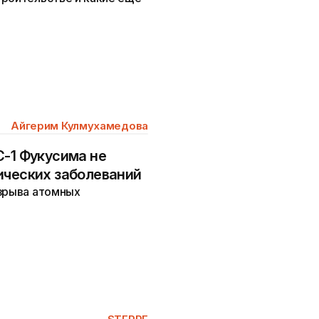
Айгерим Кулмухамедова
С-1 Фукусима не
ических заболеваний
взрыва атомных