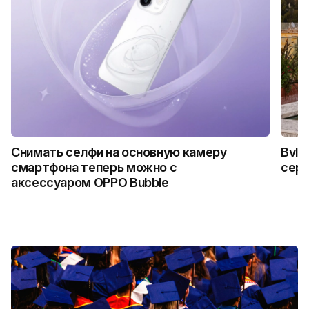
Снимать селфи на основную камеру
Bvlg
смартфона теперь можно с
сер
аксессуаром OPPO Bubble