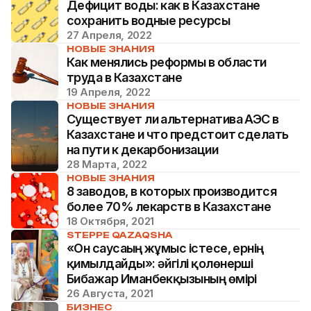
Дефицит воды: как в Казахстане
сохранить водные ресурсы
27 Апреля, 2022
НОВЫЕ ЗНАНИЯ
Как менялись реформы в области
труда в Казахстане
19 Апреля, 2022
НОВЫЕ ЗНАНИЯ
Существует ли альтернатива АЭС в
Казахстане и что предстоит сделать
на пути к декарбонизации
28 Марта, 2022
НОВЫЕ ЗНАНИЯ
8 заводов, в которых производится
более 70% лекарств в Казахстане
18 Октября, 2021
STEPPE QAZAQSHA
«Он саусағың жұмыс істесе, ернің
қимылдайды»: әйгілі қолөнерші
Бибажар Иманбекқызының өмірі
26 Августа, 2021
БИЗНЕС