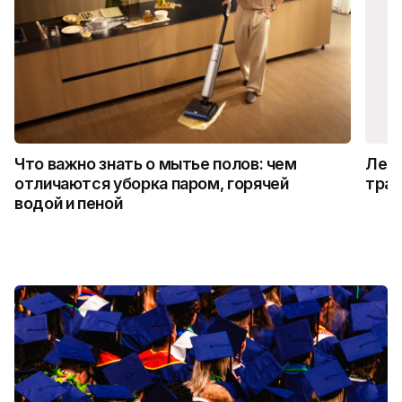
Что важно знать о мытье полов: чем
Лето
отличаются уборка паром, горячей
трад
водой и пеной