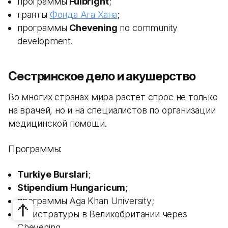
программы
Fulbright
;
гранты
Фонда Ага Хана
;
программы
Chevening
по community
development.
Сестринское дело и акушерство
Во многих странах мира растет спрос не только
на врачей, но и на специалистов по организации
медицинской помощи.
Программы:
Turkiye Burslari
;
Stipendium Hungaricum
;
программы Aga Khan University;
магистратуры в Великобритании через
Chevening.