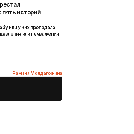
ерестал
 пять историй
ебу или у них пропадало
 давления или неуважения
Рамина Молдагожина