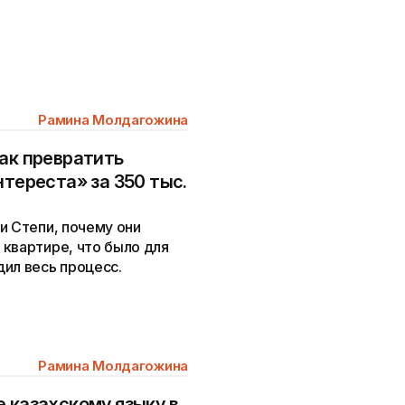
Рамина Молдагожина
как превратить
нтереста» за 350 тыс.
и Степи, почему они
квартире, что было для
ил весь процесс.
Рамина Молдагожина
 казахскому языку в