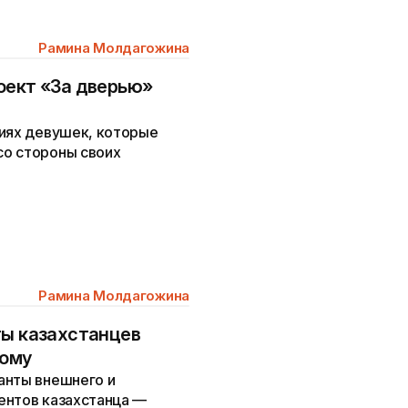
Рамина Молдагожина
оект «За дверью»
риях девушек, которые
со стороны своих
Рамина Молдагожина
ты казахстанцев
гому
анты внешнего и
ентов казахстанца —