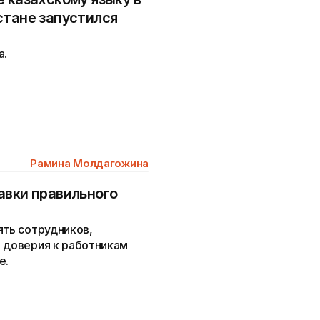
стане запустился
а.
Рамина Молдагожина
авки правильного
ять сотрудников,
е доверия к работникам
е.