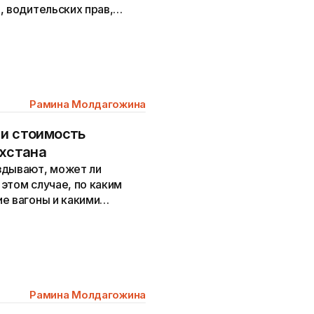
, водительских прав,
ении брака.
Рамина Молдагожина
 и стоимость
ахстана
здывают, может ли
этом случае, по каким
е вагоны и какими
е поезда.
Рамина Молдагожина