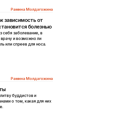
Рамина Молдагожина
к зависимость от
 становится болезнью
з себя заболевание, в
 врачу и возможно ли
ль или спреев для носа.
Рамина Молдагожина
аты
литву буддистов и
нами о том, какая для них
е.