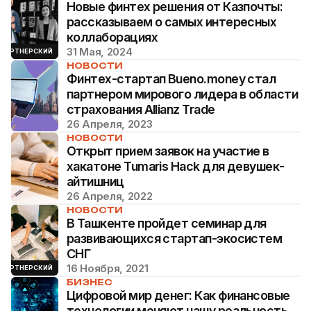
Новые финтех решения от Казпочты:
рассказываем о самых интересных
коллаборациях
31 Мая, 2024
ПАРТНЕРСКИЙ
НОВОСТИ
Финтех-стартап Bueno.money стал
партнером мирового лидера в области
страхования Allianz Trade
26 Апреля, 2023
НОВОСТИ
Открыт прием заявок на участие в
хакатоне Tumaris Hack для девушек-
айтишниц
26 Апреля, 2022
НОВОСТИ
В Ташкенте пройдет семинар для
развивающихся стартап-экосистем
СНГ
16 Ноября, 2021
ПАРТНЕРСКИЙ
БИЗНЕС
Цифровой мир денег: Как финансовые
технологии меняют нашу реальность