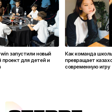
rwin запустили новый
Как команда школ
 проект для детей и
превращает казахс
в
современную игру