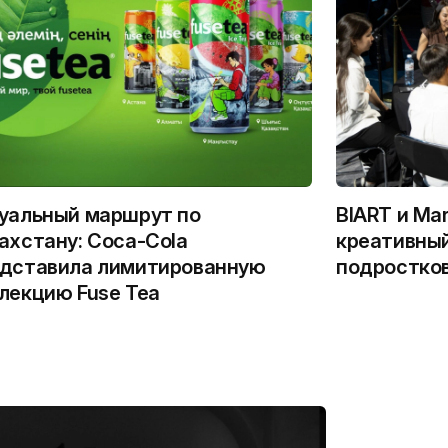
уальный маршрут по
BIART и Ma
ахстану: Coca-Cola
креативный
дставила лимитированную
подростко
лекцию Fuse Tea