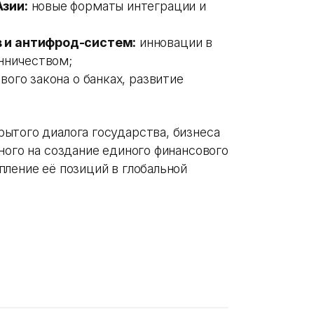
зии:
новые форматы интеграции и
 и антифрод-систем:
инновации в
нничеством;
ого закона о банках, развитие
ытого диалога государства, бизнеса
ного на создание единого финансового
ление её позиций в глобальной