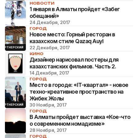
НОВОСТИ
1 января в Алматы пройдет «Забег
обещаний»
24 Декабря, 2017
ГОРОД
Новое место: Горный ресторан в
казахском стиле Qazaq Auyl
22 Декабря, 2017
ПАРТНЕРСКИЙ
КИНО
Дизайнер нарисовал постеры для
казахстанских фильмов. Часть 2.
14 Декабря, 2017
ГОРОД
Место в городе: «IT-квартал» - новое
техно-креативное пространство на
Жибек Жолы
30 Ноября, 2017
ПАРТНЕРСКИЙ
ГОРОД
В Алматы пройдет выставка «Кое-что
о современном номадизме»
28 Ноября, 2017
ГОРОД