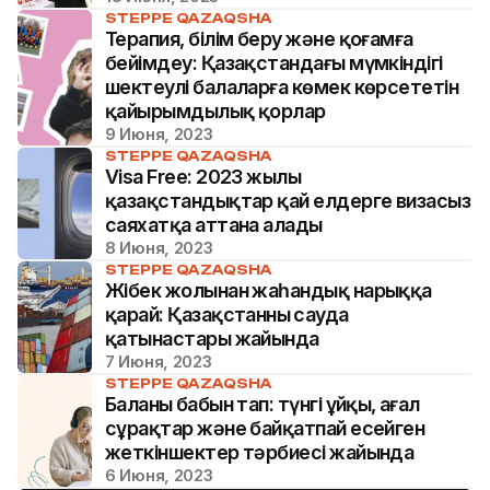
STEPPE QAZAQSHA
Терапия, білім беру және қоғамға
бейімдеу: Қазақстандағы мүмкіндігі
шектеулі балаларға көмек көрсететін
қайырымдылық қорлар
9 Июня, 2023
STEPPE QAZAQSHA
Visa Free: 2023 жылы
қазақстандықтар қай елдерге визасыз
саяхатқа аттана алады
8 Июня, 2023
STEPPE QAZAQSHA
Жібек жолынан жаһандық нарыққа
қарай: Қазақстанның сауда
қатынастары жайында
7 Июня, 2023
STEPPE QAZAQSHA
Баланың бабын тап: түнгі ұйқы, аңғал
сұрақтар және байқатпай есейген
жеткіншектер тәрбиесі жайында
6 Июня, 2023