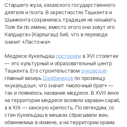
Старшего жуза, казахского государственного
деятеля и поэта. В окрестностях Ташкента и
Шымкента сохранилась традиция не называть
Толе би по имени, вместо этого они зовут его
Калдыргач (Карлыгаш) бий, что в переводе
значит «Ласточка».
Медресе Кукельдаш
построили
в XVI столетии
— это культурный и образовательный центр
Ташкента. Его строительством
руководил
главный визирь
Шейбанидов
по прозвищу
«кукальдош», что значит «молочный брат» —
так и появилось название медресе. В XVIII веке
на территории медресе возвели караван-сарай,
а в XIX — ханскую крепость. По легендам, со
стен Кукельдаш в мешках сбрасывали жен,
обвиняемых в измене, а на территории храма