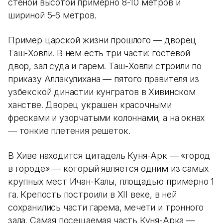
стеной высотой примерно 8-10 метров и
шириной 5-6 метров.
Пример царской жизни прошлого — дворец
Таш-Ховли. В нем есть три части: гостевой
двор, зал суда и гарем. Таш-Ховли строили по
приказу Аллакулихана — пятого правителя из
узбекской династии кунгратов в Хивинском
ханстве. Дворец украшен красочными
фресками и узорчатыми колоннами, а на окнах
— тонкие плетения решеток.
В Хиве находится цитадель Куня-Арк — «город
в городе» — который является одним из самых
крупных мест Ичан-Калы, площадью примерно 1
га. Крепость построили в XII веке, в ней
сохранились части гарема, мечети и тронного
зала. Самая посещаемая часть Куня-Арка —