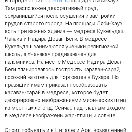
В городе стоит
посетить
площадь Ляби-Хауз.
Там расположен декоративный пруд,
сохранившийся после осушения и застройки
прудов старого города. На площади Ляби-Хауз
есть три важных здания — медресе Кукельдаш,
Чанака и Надира Деван-Беги. В медресе
Кукельдаш занимаются ученики религиозной
школы, а «Чанака» предназначен для
паломников. На месте Медресе Надира Деван-
Беги планировалось построить караван-сарай,
похожий на отель для торговцев в Бухаре. Но
правящий имам приказал преобразовать
караван-сарай в медресе, которое будет
декорировано изображениями мифических птиц
из местных легенд. Сейчас над главным входом
в медресе изображены жар-птицы и солнце.
Стоит побывать и в Цитадели Арк, возведенный