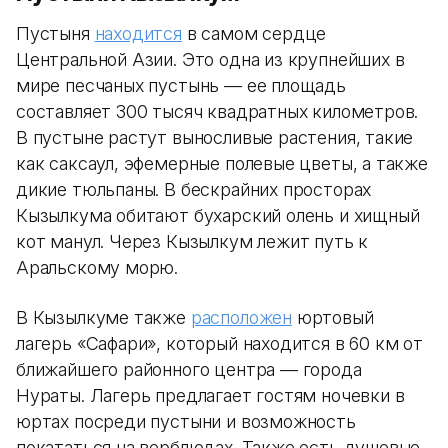
Пустыня
находится
в самом сердце
Центральной Азии. Это одна из крупнейших в
мире песчаных пустынь — ее площадь
составляет 300 тысяч квадратных километров.
В пустыне растут выносливые растения, такие
как саксаул, эфемерные полевые цветы, а также
дикие тюльпаны. В бескрайних просторах
Кызылкума обитают бухарский олень и хищный
кот манул. Через Кызылкум лежит путь к
Аральскому морю.
В Кызылкуме также
расположен
юртовый
лагерь «Сафари», который находится в 60 км от
ближайшего районного центра — города
Нураты. Лагерь предлагает гостям ночевки в
юртах посреди пустыни и возможность
покататься на верблюдах. Также есть душевые