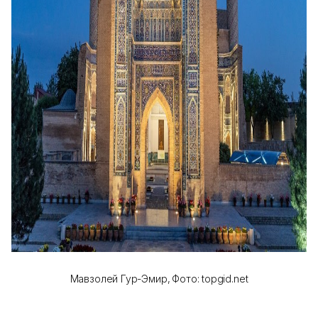
Мавзолей Гур-Эмир,
Фото: topgid.net