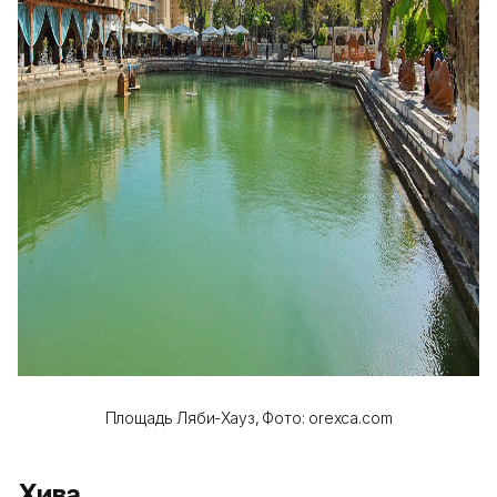
Площадь Ляби-Хауз,
Фото: orexca.com
Хива