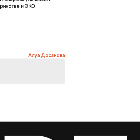
ринстве и ЭКО.
Алуа Досанова