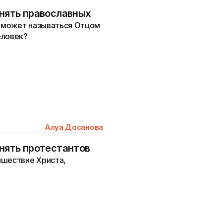
онять православных
о может называться Отцом
еловек?
Алуа Досанова
онять протестантов
ишествие Христа,