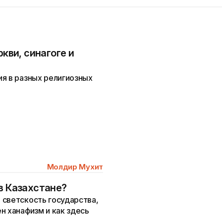
ркви, синагоге и
я в разных религиозных
Молдир Мухит
в Казахстане?
 светскость государства,
н ханафизм и как здесь