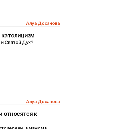
Алуа Досанова
ь католицизм
 и Святой Дух?
Алуа Досанова
и относятся к
ротоиереем, имамом и