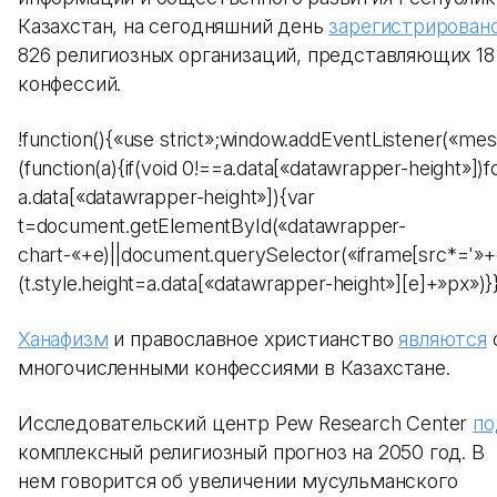
Казахстан, на сегодняшний день
зарегистрирован
826 религиозных организаций, представляющих 18
конфессий.
!function(){«use strict»;window.addEventListener(«me
(function(a){if(void 0!==a.data[«datawrapper-height»])fo
a.data[«datawrapper-height»]){var
t=document.getElementById(«datawrapper-
chart-«+e)||document.querySelector(«iframe[src*='»+e
(t.style.height=a.data[«datawrapper-height»][e]+»px»)}})
Ханафизм
и православное христианство
являются
многочисленными конфессиями в Казахстане.
Исследовательский центр Pew Research Center
по
комплексный религиозный прогноз на 2050 год. В
нем говорится об увеличении мусульманского