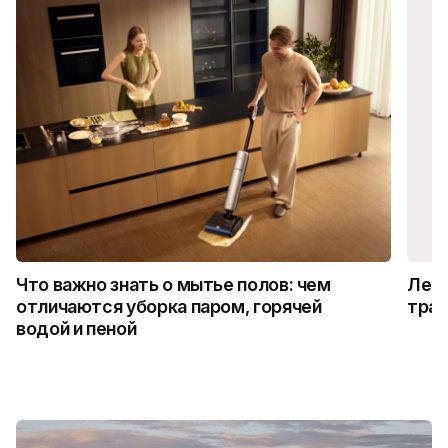
Что важно знать о мытье полов: чем
Лето
отличаются уборка паром, горячей
трад
водой и пеной