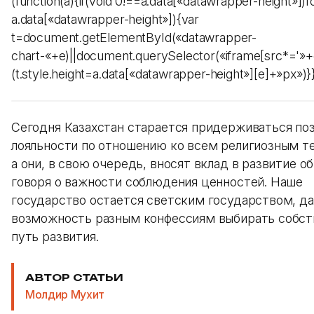
(function(a){if(void 0!==a.data[«datawrapper-height»])fo
a.data[«datawrapper-height»]){var
t=document.getElementById(«datawrapper-
chart-«+e)||document.querySelector(«iframe[src*='»+e
(t.style.height=a.data[«datawrapper-height»][e]+»px»)}})
Сегодня Казахстан старается придерживаться по
лояльности по отношению ко всем религиозным т
а они, в свою очередь, вносят вклад в развитие о
говоря о важности соблюдения ценностей. Наше
государство остается светским государством, да
возможность разным конфессиям выбирать собс
путь развития.
АВТОР СТАТЬИ
Молдир Мухит