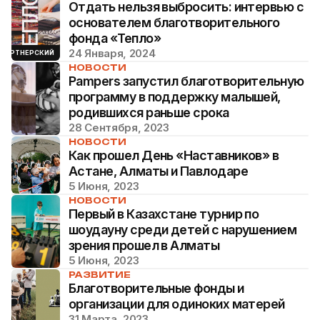
Отдать нельзя выбросить: интервью с
основателем благотворительного
фонда «Тепло»
24 Января, 2024
ПАРТНЕРСКИЙ
НОВОСТИ
Pampers запустил благотворительную
программу в поддержку малышей,
родившихся раньше срока
28 Сентября, 2023
НОВОСТИ
Как прошел День «Наставников» в
Астане, Алматы и Павлодаре
5 Июня, 2023
НОВОСТИ
Первый в Казахстане турнир по
шоудауну среди детей с нарушением
зрения прошел в Алматы
5 Июня, 2023
РАЗВИТИЕ
Благотворительные фонды и
организации для одиноких матерей
31 Марта, 2023