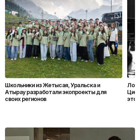
Школьники из Жетысая, Уральска и
Логи
Атырау разработали экопроекты для
Цифр
своих регионов
это 