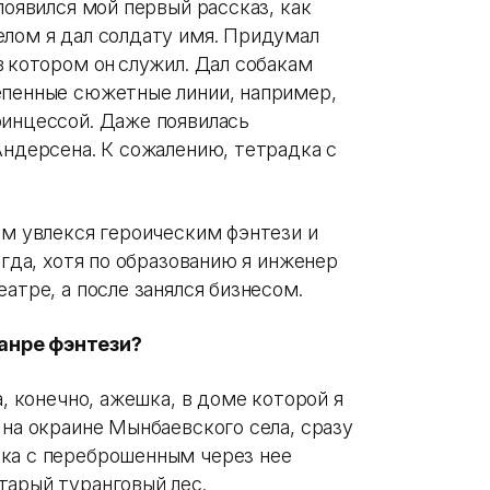
появился мой первый рассказ, как
елом я дал солдату имя. Придумал
в котором он служил. Дал собакам
епенные сюжетные линии, например,
ринцессой. Даже появилась
Андерсена. К сожалению, тетрадка с
ом увлекся героическим фэнтези и
егда, хотя по образованию я инженер
еатре, а после занялся бизнесом.
анре фэнтези?
а, конечно, ажешка, в доме которой я
 на окраине Мынбаевского села, сразу
шка с переброшенным через нее
тарый туранговый лес.