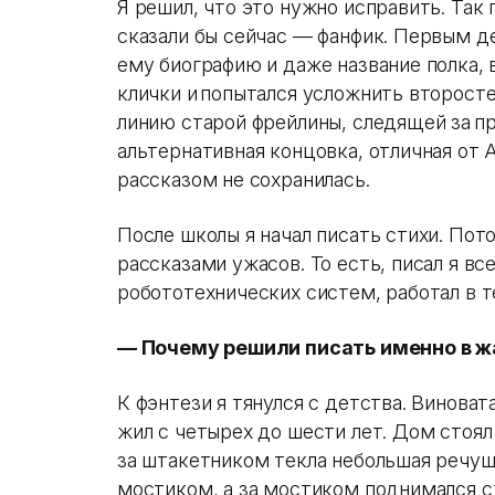
Я решил, что это нужно исправить. Так 
сказали бы сейчас — фанфик. Первым д
ему биографию и даже название полка, 
клички и попытался усложнить второст
линию старой фрейлины, следящей за п
альтернативная концовка, отличная от 
рассказом не сохранилась.
После школы я начал писать стихи. Пот
рассказами ужасов. То есть, писал я вс
робототехнических систем, работал в т
— Почему решили писать именно в ж
К фэнтези я тянулся с детства. Виноват
жил с четырех до шести лет. Дом стоял
за штакетником текла небольшая речу
мостиком, а за мостиком поднимался с