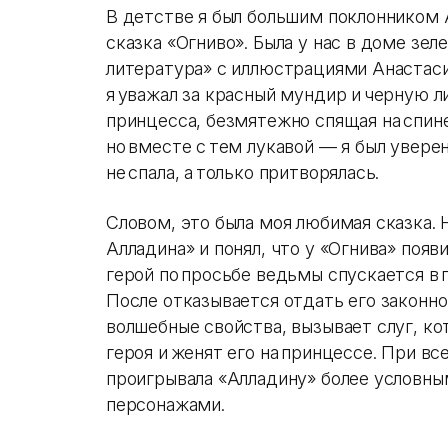
В детстве я был большим поклонником 
сказка «Огниво». Была у нас в доме зе
литература» с иллюстрациями Анастаси
я уважал за красный мундир и черную 
принцесса, безмятежно спящая на спине
но вместе с тем лукавой — я был уверен
не спала, а только притворялась.
Словом, это была моя любимая сказка. 
Алладина» и понял, что у «Огнива» появ
герой по просьбе ведьмы спускается в 
После отказывается отдать его законно
волшебные свойства, вызывает слуг, к
героя и женят его на принцессе. При в
проигрывала «Алладину» более условн
персонажами.