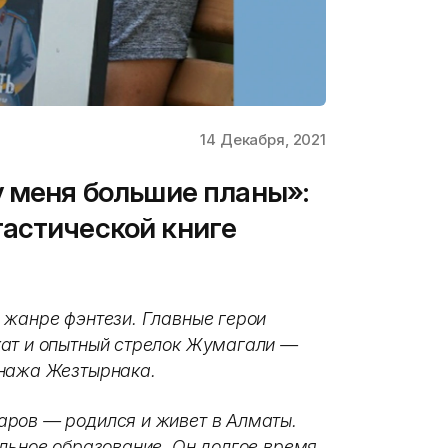
14 Декабря, 2021
у меня большие планы»:
астической книге
 жанре фэнтези. Главные герои
хат и опытный стрелок Жумагали —
онажа Жезтырнака.
аров — родился и живет в Алматы.
альное образование. Он долгое время