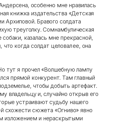
Андерсена, особенно мне нравилась
леная книжка издательства «Детская
и Архиповой. Бравого солдата
лихую треуголку. Сомнамбулическая
 собаки, казалась мне прекрасной,
, что когда солдат целовал ее, она
Но тут я прочел «Волшебную лампу
ился прямой конкурент. Там главный
подземелье, чтобы добыть артефакт.
му владельцу и, случайно открыв его
оторые устраивают судьбу нашего
сей схожести сюжета «Огниво» явно
ым изложением и нераскрытыми