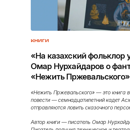
КНИГИ
«На казахский фольклор 
Омар Нурхайдаров о фант
«Нежить Пржевальского»
«Нежить Пржевальского» — это книга в
повести — семнадцатилетний кадет Ас
отправляются ловить сказочного перс
Автор книги — писатель Омар Нурхайд
Писатель получил техническое и театр