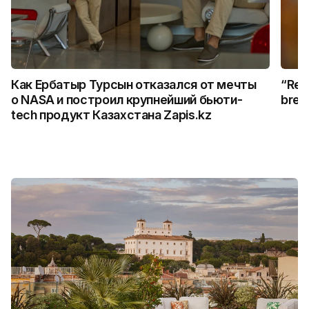
Как Ербатыр Турсын отказался от мечты
“Rem
о NASA и построил крупнейший бьюти-
break
tech продукт Казахстана Zapis.kz