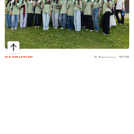
6 Августа, 2026
РАЗВИТИЕ
Школьники из Жетысая, Уральска и
Атырау разработали экопроекты для
своих регионов
31 июля в Narxoz University прошел финал Youth
Eco Camp TURAQTY JOL 7.0, национального
экологического конкурса для школьников и
студентов. Из почти 400 поданных заявок жюри
отобрало 18 команд со всей страны, которые