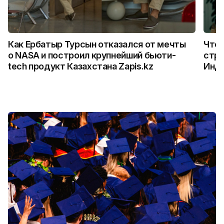
Как Ербатыр Турсын отказался от мечты
Что 
о NASA и построил крупнейший бьюти-
стро
tech продукт Казахстана Zapis.kz
Инд