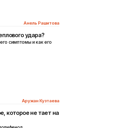
Анель Рашитова
еплового удара?
него симптомы и как его
Аружан Кузтаева
, которое не тает на
полифенол.