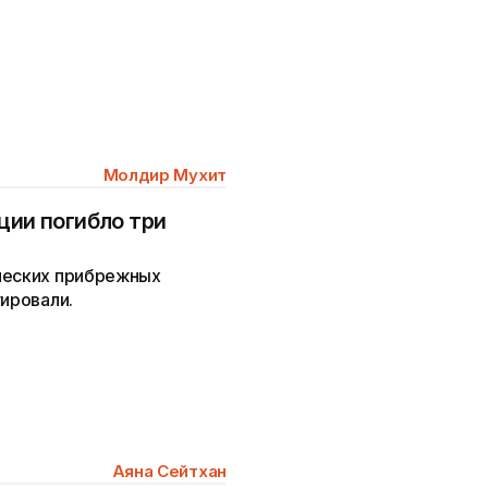
Молдир Мухит
ции погибло три
ческих прибрежных
уировали.
Аяна Сейтхан