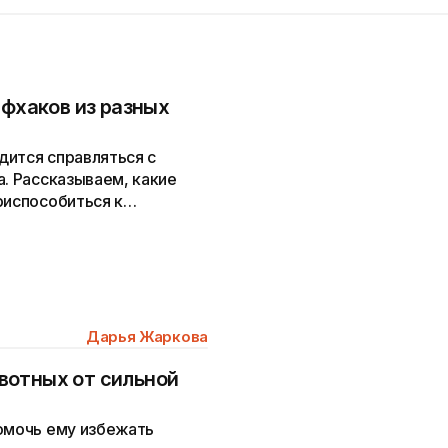
йфхаков из разных
дится справляться с
а. Рассказываем, какие
риспособиться к
Дарья Жаркова
вотных от сильной
помочь ему избежать