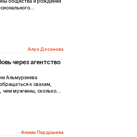
роны общества и рождении
ссионального
Алуа Досанова
бовь через агентство
ем Альмурзиева
обращаться к свахам,
, чем мужчины, сколько
а до сих пор не замужем.
Алима Пардашева