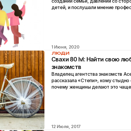
создании семьи, давлении со сто
детей, и послушали мнение профе
психотерапевта на эту тему.
1 Июня, 2020
ЛЮДИ
Свахи 80 lvl: Найти свою лю
знакомств
Владелец агентства знакомств Ас
рассказала «Степи», кому стыдно 
почему женщины делают это чаще
стоит найти пару и почему сама он
12 Июля, 2017