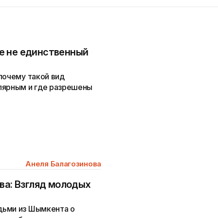
е не единственный
почему такой вид
лярным и где разрешены
Анеля Балагозинова
ва: Взгляд молодых
дьми из Шымкента о