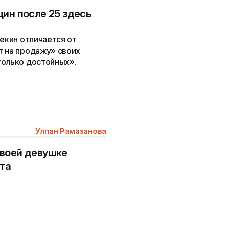
щин после 25 здесь
Пекин отличается от
т на продажу» своих
только достойных».
Улпан Рамазанова
своей девушке
ета