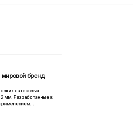
т мировой бренд
тонких латексных
2 мм. Разработанные в
 применением
ества, они сочетают...