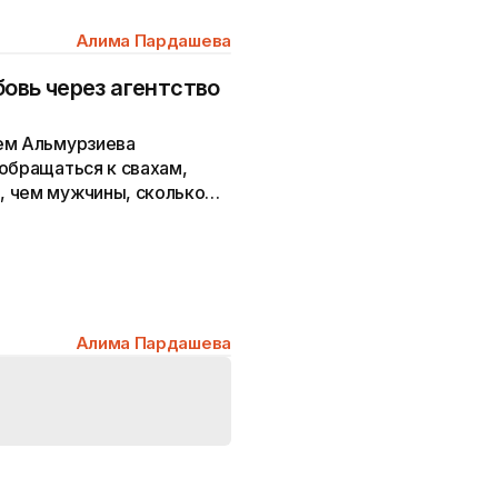
Алима Пардашева
бовь через агентство
ем Альмурзиева
обращаться к свахам,
, чем мужчины, сколько
а до сих пор не замужем.
Алима Пардашева