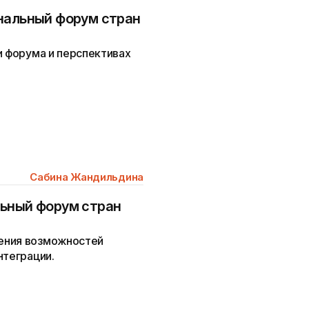
нальный форум стран
и форума и перспективах
Сабина Жандильдина
льный форум стран
ения возможностей
нтеграции.