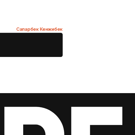
Сапарбек Кенжибек