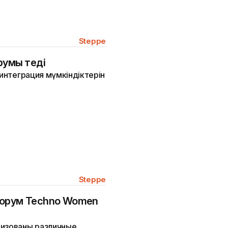
Steppe
умы өтеді
 интеграция мүмкіндіктерін
Steppe
форум Techno Women
низованы различные