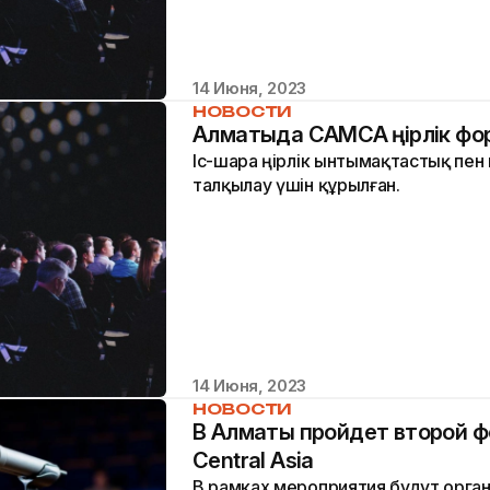
14 Июня, 2023
НОВОСТИ
Алматыда САМСА өңірлік фор
Іс-шара өңірлік ынтымақтастық пен
талқылау үшін құрылған.
14 Июня, 2023
НОВОСТИ
В Алматы пройдет второй 
Central Asia
В рамках мероприятия будут орга