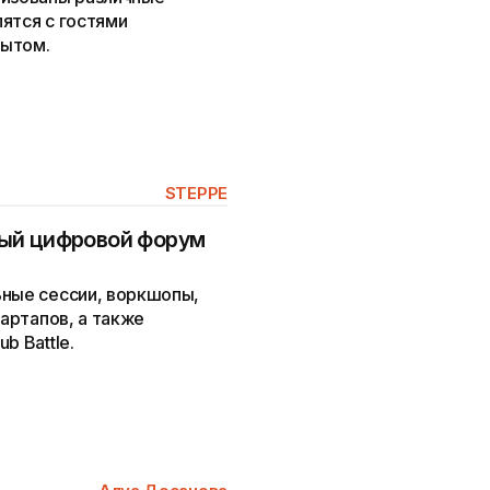
ятся с гостями
пытом.
STEPPE
ый цифровой форум
ьные сессии, воркшопы,
тартапов, а также
b Battle.