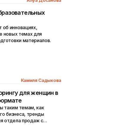
Алуа Досанова
образовательных
 об инновациях,
же новых темах для
одготовки материалов.
Камиля Садыкова
орингу для женщин в
формате
ы таким темам, как
го бизнеса, тренды
ия отдела продаж с
та.