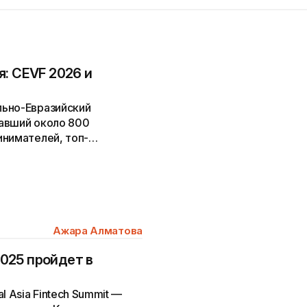
: CEVF 2026 и
льно-Евразийский
авший около 800
инимателей, топ-
урных фондов из...
Ажара Алматова
2025 пройдет в
l Asia Fintech Summit —