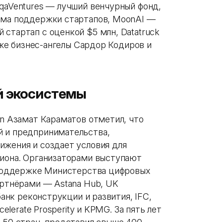
oqaVentures — лучший венчурный фонд,
амма поддержки стартапов, MoonAI —
стартап с оценкой $5 млн, Datatruck
акже бизнес-ангелы Сардор Кодиров и
й экосистемы
an Азамат Караматов отметил, что
й и предпринимательства,
ижения и создает условия для
гиона. Организаторами выступают
и поддержке Министерства цифровых
артнёрами — Astana Hub, UK
банк реконструкции и развития, IFC,
celerate Prosperity и KPMG. За пять лет