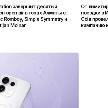
vation завершит десятый
От лимитир
он open air в горах Алматы с
поездки в 
c Romboy, Simple Symmetry и
Cola прове
tijan Molnar
кампанию к