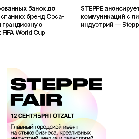
ованных банок до
STEPPE анонсируе
Испанию: бренд Coca-
коммуникаций с л
л грандиозную
индустрий — Steppe
 FIFA World Cup