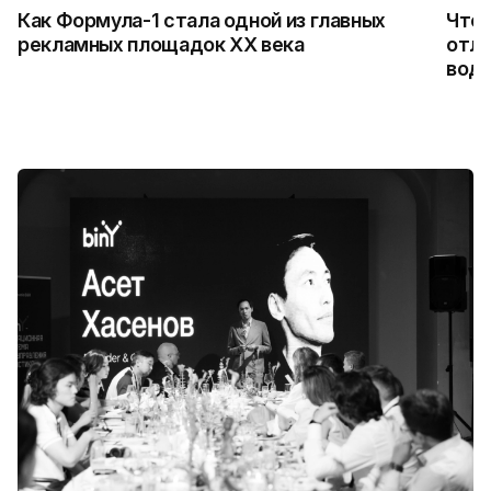
Как Формула-1 стала одной из главных
Что 
рекламных площадок XX века
отли
водо