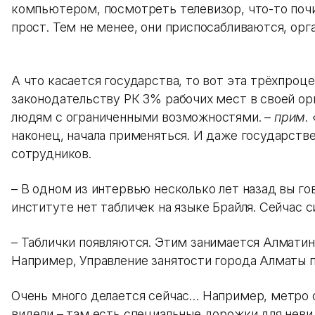
компьютером, посмотреть телевизор, что-то почит
прост. Тем не менее, они приспосабливаются, орг
А что касается государства, то вот эта трёхпроце
законодательству РК 3% рабочих мест в своей ор
людям с ограниченными возможностями. –
прим. 
наконец, начала применяться. И даже государств
сотрудников.
– В одном из интервью несколько лет назад вы го
институте нет табличек на языке Брайля. Сейчас 
– Таблички появляются. Этим занимается Алмати
Например, Управление занятости города Алматы 
Очень много делается сейчас… Например, метро о
видели – там есть специальные дорожки для невид