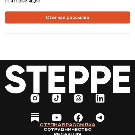
почтовый ящик
Степная рассылка
4 Августа, 2026
WORLD
Как современная юрта стала частью
крупнейшего арт-парка Европы
Может ли традиционная юрта стать
современной, не потеряв своей сути? Именно с
этого вопроса началась работа над проектом
Corten Yurt — Anti Yurt архитектурного бюро