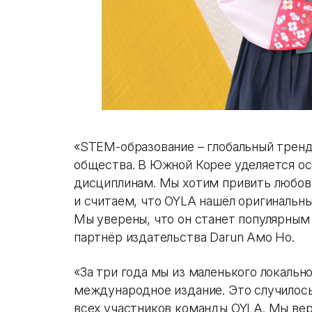
«STEM-образование – глобальный тренд
общества. В Южной Корее уделяется о
дисциплинам. Мы хотим привить любо
и считаем, что OYLA нашёл оригинальны
Мы уверены, что он станет популярным 
партнёр издательства Darun Амо Но.
«За три года мы из маленького локальн
международное издание. Это случилось
всех участников команды OYLA. Мы вер