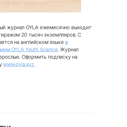
ный журнал OYLA ежемесячно выходит
тиражом 20 тысяч экземпляров. С
аётся на английском языке
в
нием OYLA Youth Science
. Журнал
взрослые. Оформить подписку на
су
www.oyla.xyz.
ях и