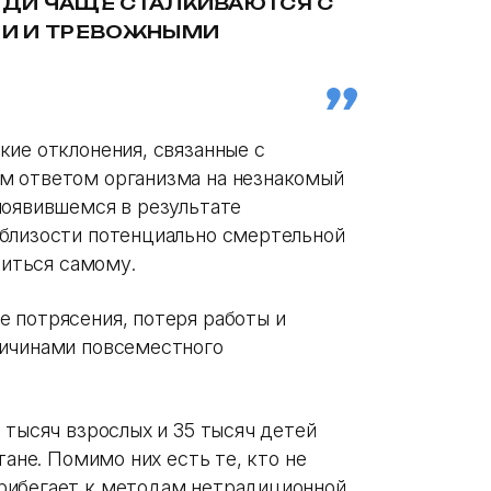
ДИ ЧАЩЕ СТАЛКИВАЮТСЯ С
МИ И ТРЕВОЖНЫМИ
кие отклонения, связанные с
м ответом организма на незнакомый
появившемся в результате
 близости потенциально смертельной
зиться самому.
 потрясения, потеря работы и
ричинами повсеместного
 тысяч взрослых и 35 тысяч детей
тане. Помимо них есть те, кто не
рибегает к методам нетрадиционной