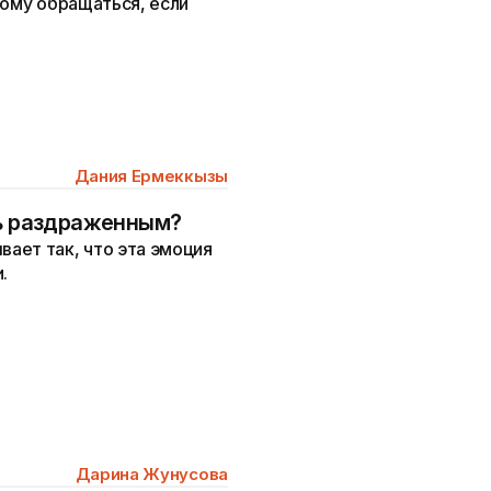
кому обращаться, если
Дания Ермеккызы
ть раздраженным?
ает так, что эта эмоция
.
Дарина Жунусова