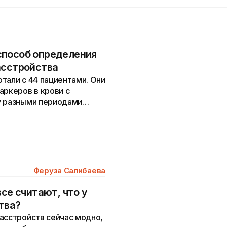
способ определения
асстройства
тали с 44 пациентами. Они
аркеров в крови с
у разными периодами
Феруза Салибаева
все считают, что у
тва?
асстройств сейчас модно,