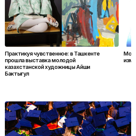
Практикуя чувственное: в Ташкенте
Можн
прошла выставка молодой
изме
казахстанской художницы Айши
Бактыгул