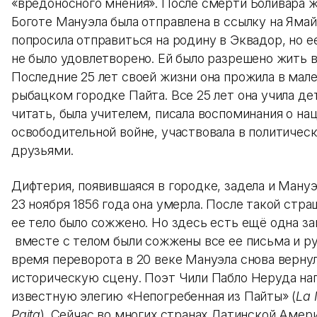
«вредоносного мнения». После смерти Боливара 
Боготе Мануэла была отправлена в ссылку на Ямай
попросила отправиться на родину в Эквадор, но е
не было удовлетворено. Ей было разрешено жить в
Последние 25 лет своей жизни она прожила в мал
рыбацком городке Пайта. Все 25 лет она учила де
читать, была учителем, писала воспоминания о на
освободительной войне, участвовала в политическ
друзьями.
Дифтерия, появившаяся в городке, задела и Мануэ
23 ноября 1856 года она умерла. После такой стр
ее тело было сожжено. Но здесь есть ещё одна за
вместе с телом были сожжены все ее письма и ру
время переворота в 20 веке Мануэла снова вернул
историческую сцену. Поэт Чили Пабло Неруда на
известную элегию «Непогребенная из Пайты» (
La 
Paita
). Сейчас во многих странах Латинской Амер