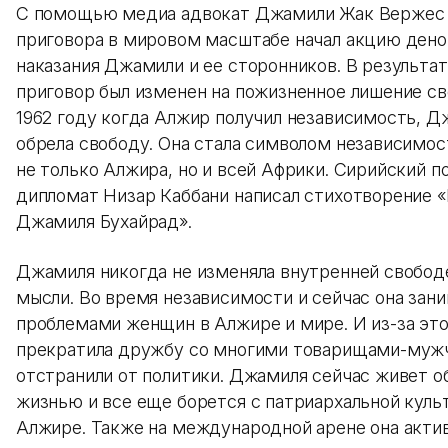
С помощью медиа адвокат Джамили Жак Вержес 
приговора в мировом масштабе начал акцию ден
наказания Джамили и ее сторонников. В результа
приговор был изменен на пожизненное лишение св
1962 году когда Алжир получил независимость, 
обрела свободу. Она стала символом независимос
не только Алжира, но и всей Африки. Сирийский п
дипломат Низар Каббани написал стихотворение 
Джамиля Бухайрад».
Джамиля никогда не изменяла внутренней свобод
мысли. Во время независимости и сейчас она зан
проблемами женщин в Алжире и мире. И из-за эт
прекратила дружбу со многими товарищами-мужч
отстранили от политики. Джамиля сейчас живет о
жизнью и все еще борется с патриархальной куль
Алжире. Также на международной арене она акти