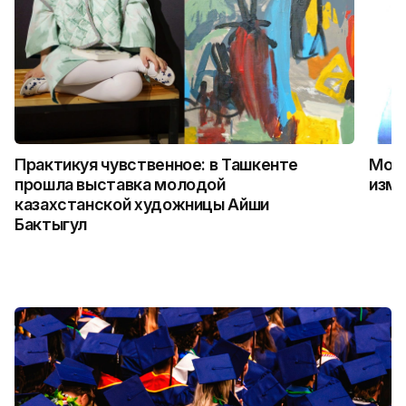
Практикуя чувственное: в Ташкенте
Можн
прошла выставка молодой
изме
казахстанской художницы Айши
Бактыгул