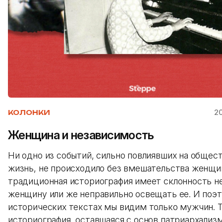
2
КОЛОНКИ
Женщина и независимость
Ни одно из событий, сильно повлиявших на общес
жизнь, не происходило без вмешательства женщи
традиционная историография имеет склонность н
женщину или же неправильно освещать ее. И поэ
исторических текстах мы видим только мужчин. 
историография, оставшаяся с основ патриархализм