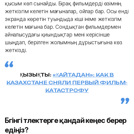
қысым көп сынайды. Бірақ фильмдерді өзімнің
жеткізгім келетін мағыналар, ойлар бар. Осы енді
экранда көретін туындыда кіші ініме жеткізгім
келетін мағына бар. Сондықтан фильмдермен
айналысудағы қиындықтар мені керісінше
шыңдап, берілген жолымның дұрыстығына көз
жеткізді.
ҚЫЗЫҚТЫ:
«ҚАЙТАДАН»: КАК В
КАЗАХСТАНЕ СНЯЛИ ПЕРВЫЙ ФИЛЬМ-
КАТАСТРОФУ
Бүгінгі түлектерге қандай кеңес берер
едіңіз?