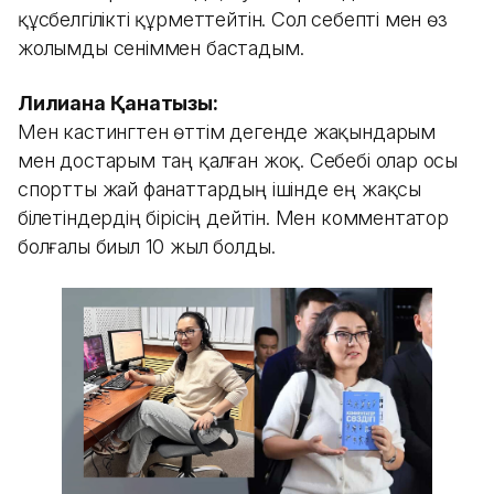
құсбелгілікті құрметтейтін. Сол себепті мен өз
жолымды сеніммен бастадым.
Лилиана Қанатқызы:
Мен кастингтен өттім дегенде жақындарым
мен достарым таң қалған жоқ. Себебі олар осы
спортты жай фанаттардың ішінде ең жақсы
білетіндердің бірісің дейтін. Мен комментатор
болғалы биыл 10 жыл болды.