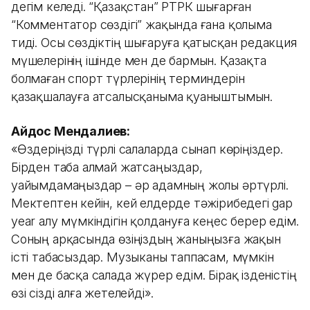
дегім келеді. “Қазақстан” РТРК шығарған
“Комментатор сөздігі” жақында ғана қолыма
тиді. Осы сөздіктің шығаруға қатысқан редакция
мүшелерінің ішінде мен де бармын. Қазақта
болмаған спорт түрлерінің терминдерін
қазақшалауға атсалысқаныма қуаныштымын.
Айдос Мендалиев:
«Өздеріңізді түрлі салаларда сынап көріңіздер.
Бірден таба алмай жатсаңыздар,
уайымдамаңыздар – әр адамның жолы әртүрлі.
Мектептен кейін, кей елдерде тәжірибедегі gap
year алу мүмкіндігін қолдануға кеңес берер едім.
Соның арқасында өзіңіздың жаныңызға жақын
істі табасыздар. Музыканы таппасам, мүмкін
мен де басқа салада жүрер едім. Бірақ ізденістің
өзі сізді алға жетелейді».