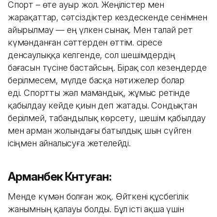
Спорт – өте ауыр жол. Жеңілістер мен
жарақаттар, сәтсіздіктер кездескенде сенімнен
айырылмау — ең үлкен сынақ. Мен талай рет
күмәнданған сәттерден өттім. Әсіресе
денсаулыққа келгенде, сол шешімдердің
бағасын түсіне бастайсың. Бірақ сол кезеңдерде
берілмесем, мүлде басқа нәтижелер болар
еді. Спортты жәл мамандық, жұмыс ретінде
қабылдау кейде қиын деп жатады. Сондықтан
берілмей, табандылық көрсету, шешім қабылдау
мен арман жолындағы батылдық шын сүйген
ісіңмен айналысуға жетелейді.
Арманбек Күнтуған:
Менде күмән болған жоқ. Өйткені құсбегілік
жанымның қалауы болды. Бұл істі ақша үшін