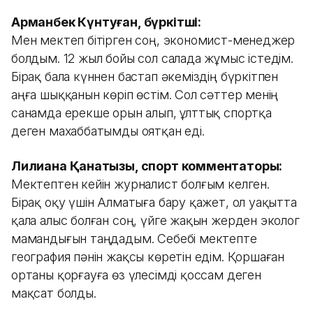
Арманбек Күнтуған, бүркітші:
Мен мектеп бітірген соң, экономист-менеджер
болдым. 12 жыл бойы сол салада жұмыс істедім.
Бірақ бала күннен бастап әкеміздің бүркітпен
аңға шыққанын көріп өстім. Сол сәттер менің
санамда ерекше орын алып, ұлттық спортқа
деген махаббатымды оятқан еді.
Лилиана Қанатқызы, спорт комментаторы:
Мектептен кейін журналист болғым келген.
Бірақ оқу үшін Алматыға бару қажет, ол уақытта
қала алыс болған соң, үйге жақын жерден эколог
мамандығын таңдадым. Себебі мектепте
география пәнін жақсы көретін едім. Қоршаған
ортаны қорғауға өз үлесімді қоссам деген
мақсат болды.