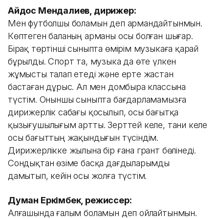
Айдос Мендалиев, дирижер:
Мен футболшы боламын деп армандайтынмын.
Көптеген баланың арманы осы болған шығар.
Бірақ төртінші сыныпта өмірім музыкаға қарай
бұрылды. Спорт та, музыка да өте үлкен
жұмысты талап етеді және ерте жастан
бастаған дұрыс. Ал мен домбыра классына
түстім. Оныншы сыныпта бағдарламамызға
дирижерлік сабағы қосылып, осы бағытқа
қызығушылығым артты. Зерттей келе, тани келе
осы бағыттың жақындығын түсіндім.
Дирижерлікке жылына бір ғана грант бөлінеді.
Сондықтан өзіме басқа дағдыларымды
дамытып, кейін осы жолға түстім.
Думан Еркімбек, режиссер:
Алғашында ғалым боламын деп ойлайтынмын.