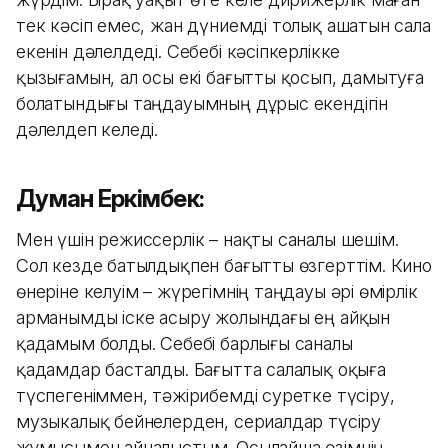
тек кәсіп емес, жан дүниемді толық ашатын сала
екенін дәлелдеді. Себебі кәсіпкерлікке
қызығамын, ал осы екі бағытты қосып, дамытуға
болатындығы таңдауымның дұрыс екендігін
дәлелдеп келеді.
Думан Еркімбек:
Мен үшін режиссерлік – нақты саналы шешім.
Сол кезде батылдықпен бағытты өзгерттім. Кино
өнеріне келуім – жүрегімнің таңдауы әрі өмірлік
арманымды іске асыру жолындағы ең айқын
қадамым болды. Себебі барлығы саналы
қадамдар басталды. Бағытта салалық оқыға
түспегеніммен, тәжірибемді суретке түсіру,
музыкалық бейнелерден, сериалдар түсіру
жұмысымен айналыстым. Осылайша өзімнің