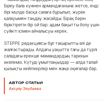
Біреу бала күнінен армандағанына жетсе, енді
бірі мүлде басқа салаға бұрылып, жүрек
қалауымен таңдау жасайды. Бірақ бәрін
біріктіретін бір ой бар: адам бақытты болу үшін
сүйікті ісімен айналысуы керек.
STEPPE редакциясы бұл тақырыпты әлі де
жалғастырады. Алдағы уақытта тағы да түрлі
саладағы ерекше мамандардың тарихын
әкелеміз. Күтуді ұмытпаңыздар — алда талай
қызықты кейіпкерлер мен жаңа оқиғалар бар.
АВТОР СТАТЬИ
Аксулу Элубаева