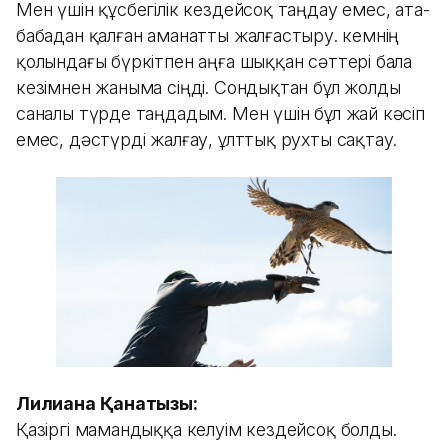
Мен үшін құсбегілік кездейсоқ таңдау емес, ата-
бабадан қалған аманатты жалғастыру. Әкемнің
қолындағы бүркітпен аңға шыққан сәттері бала
кезімнен жаныма сіңді. Сондықтан бұл жолды
саналы түрде таңдадым. Мен үшін бұл жай кәсіп
емес, дәстүрді жалғау, ұлттық рухты сақтау.
Лилиана Қанатқызы:
Қазіргі мамандыққа келуім кездейсоқ болды.