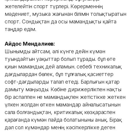
жетелейтін спорт түрлері. Көрерменнің
мәдениет, музыка жағынан білімін толықтыратын
спорт. Сондықтан да осы мамандықты қайта
таңдар едім.
Айдос Мендалиев:
Шынымды айтсам, әлі күнге дейін күмән
туындайтын уақыттар болып тұрады. бұл өте
қиын мамандық дей аламын. себебі техникалық
дағдылардан бөлек, бұл тұлғалық қасиеттер
софт-дағдыларды талап етеді. Барлығын қатар
дамыту маңызды. Көбіне дирижерлікпен нақты
бір аспаппен не мамандықпен жетістікке жеткен
үлкен жолдан өткен мамандар айналысатынын
сала болғандықтан, критикалық көзқараспен
қарағанда күмән пайда болатыныны анық. Бірақ
дәл сол күмәндар менің кәсіпкерлікке деген