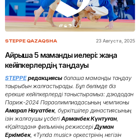
23 Августа, 2025
STEPPE QAZAQSHA
Айрықша 5 мамандық иелері: жаңа
кейіпкерлердің таңдауы
STEPPE
редакциясы
болашақ мамандық таңдау
тақырыбын жалғастырады. Бұл бөлімде біз
ерекше кейіпкерлерді таныстырамыз: дзюдодан
Париж-2024 Параолимпиадасының чемпионы
Ақмарал Науатбек
, бүркітшілер династиясының
ізін жалғаушы құсбегі
Арманбек Күнтуған
,
«Қайтадан» фильмінің режиссері
Думан
Еркімбек
, «Tynda music» оркестрінің негізін