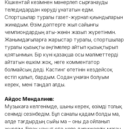
Кішкентай кезімнен мәнерлеп сырғанауды
теледидардан көруді ұнататын едім.
Спортшылар туралы газет-журнал қиындыларын
жинадым. Өзім дәптерге жыл сайынғы
чемпиондардың аты-жөнін жазып жүретінмін.
Жанымдағыларға жарыстар туралы, спортшылар
туралы қызықты әңгімелер айтып қызықтырып
қоятынмын. Бір күні қазақша осы мәліметтерді
айтатын ешкім жоқ, неге комментатор
болмайсың деді. Кастинг өтетінін кездейсоқ
естіп қалып, бардым. Содан ұнаған болуым
керек, мені таңдап алды.
Айдос Мендалиев:
Музыкаға келгенімде, шыны керек, өзімді толық
сенімді сезінбедім. Бұл саналы қадам болды ма,
әлде тағдырдың сыйы ма – оны да ойланып
жүрдім. Бірақ уақыт өте келе дирижерлік маған