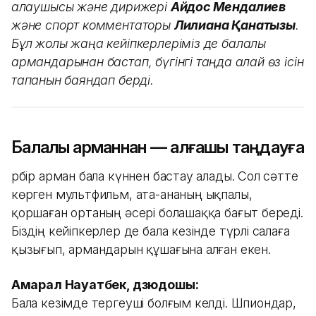
қалаушысы және дирижері
Айдос Мендалиев
және спорт комментаторы
Лилиана Қанатқызы
.
Бұл жолы жаңа кейіпкерлеріміз де балалық
армандарынан бастап, бүгінгі таңда қалай өз ісін
тапқанын баяндап берді.
Балалық арманнан — алғашқы таңдауға
Әрбір арман бала күннен бастау алады. Сол сәтте
көрген мультфильм, ата-ананың ықпалы,
қоршаған ортаның әсері болашаққа бағыт береді.
Біздің кейіпкерлер де бала кезінде түрлі салаға
қызығып, армандарын құшағына алған екен.
Ақмарал Науатбек, дзюдошы:
Бала кезімде тергеуші болғым келді. Шпиондар,