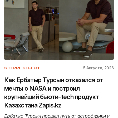
5 Августа, 2026
STEPPE SELECT
Как Ербатыр Турсын отказался от
мечты о NASA и построил
крупнейший бьюти-tech продукт
Казахстана Zapis.kz
Ербатыр Турсын прошел путь от астрофизики и