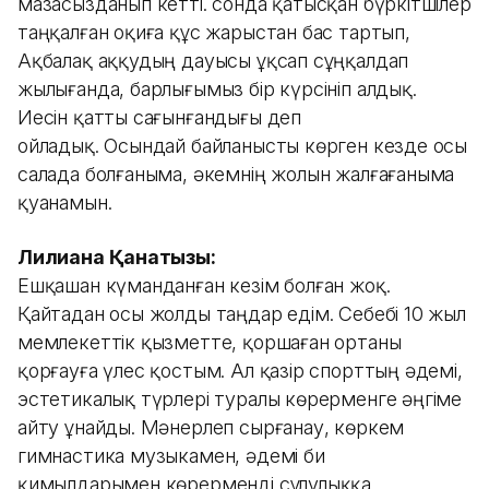
мазасызданып кетті. сонда қатысқан бүркітшілер
таңқалған оқиға құс жарыстан бас тартып,
Ақбалақ аққудың дауысы ұқсап сұңқалдап
жылығанда, барлығымыз бір күрсініп алдық.
Иесін қатты сағынғандығы деп
ойладық. Осындай байланысты көрген кезде осы
салада болғаныма, әкемнің жолын жалғағаныма
қуанамын.
Лилиана Қанатқызы:
Ешқашан күманданған кезім болған жоқ.
Қайтадан осы жолды таңдар едім. Себебі 10 жыл
мемлекеттік қызметте, қоршаған ортаны
қорғауға үлес қостым. Ал қазір спорттың әдемі,
эстетикалық түрлері туралы көрерменге әңгіме
айту ұнайды. Мәнерлеп сырғанау, көркем
гимнастика музыкамен, әдемі би
қимылдарымен көрерменді сұлулыққа