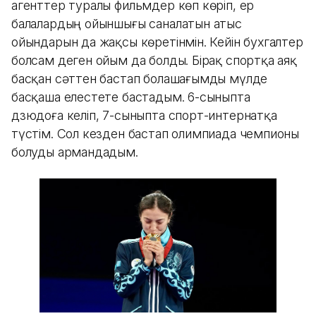
агенттер туралы фильмдер көп көріп, ер
балалардың ойыншығы саналатын атыс
ойындарын да жақсы көретінмін. Кейін бухгалтер
болсам деген ойым да болды. Бірақ спортқа аяқ
басқан сәттен бастап болашағымды мүлде
басқаша елестете бастадым. 6-сыныпта
дзюдоға келіп, 7-сыныпта спорт-интернатқа
түстім. Сол кезден бастап олимпиада чемпионы
болуды армандадым.