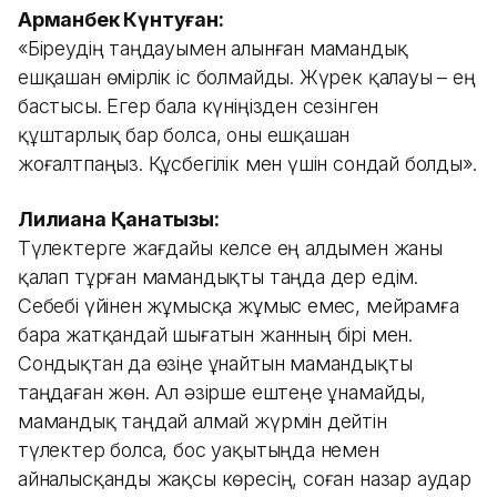
Арманбек Күнтуған:
«Біреудің таңдауымен алынған мамандық
ешқашан өмірлік іс болмайды. Жүрек қалауы – ең
бастысы. Егер бала күніңізден сезінген
құштарлық бар болса, оны ешқашан
жоғалтпаңыз. Құсбегілік мен үшін сондай болды».
Лилиана Қанатқызы:
Түлектерге жағдайы келсе ең алдымен жаны
қалап тұрған мамандықты таңда дер едім.
Себебі үйінен жұмысқа жұмыс емес, мейрамға
бара жатқандай шығатын жанның бірі мен.
Сондықтан да өзіңе ұнайтын мамандықты
таңдаған жөн. Ал әзірше ештеңе ұнамайды,
мамандық таңдай алмай жүрмін дейтін
түлектер болса, бос уақытыңда немен
айналысқанды жақсы көресің, соған назар аудар