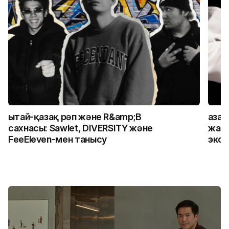
Қытай-қазақ рәп және R&amp;B
Қаза
сахнасы: Sawlet, DIVERSITY және
жалғ
FeeEleven-мен танысу
экск