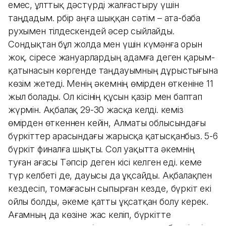
емес, ұлттық дәстүрді жалғастыру үшін
таңдадым. Әрбір аңға шыққан сәтім – ата-баба
рухымен тілдескендей әсер сыйлайды.
Сондықтан бұл жолда мен үшін күмәнға орын
жоқ. Әсіресе жануарлардың адамға деген қарым-
қатынасын көргенде таңдауымның дұрыстығына
көзім жетеді. Менің әкемнің өмірден өткеніне 11
жыл болады. Ол кісінің құсын қазір мен баптап
жүрмін. Ақбалақ 29-30 жасқа келді. Әкеміз
өмірден өткеннен кейін, Алматы облысындағы
бүркіттер арасындағы жарысқа қатысқанбыз. 5-6
бүркіт финалға шықты. Сол уақытта әкемнің
туған ағасы Тәпсір деген кісі келген еді. Әкеме
түр келбеті де, дауысы да ұқсайды. Ақбалақпен
кездесіп, томағасын сыпырған кезде, бүркіт екі
ойлы болды, әкеме қатты ұқсатқан болу керек.
Ағамның да көзіне жас келіп, бүркітте