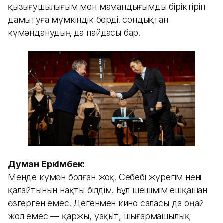
қызығушылығым мен мамандығымды біріктіріп
дамытуға мүмкіндік берді. сондықтан
күмәнданудың да пайдасы бар.
Думан Еркімбек:
Менде күмән болған жоқ. Себебі жүрегім нені
қалайтынын нақты білдім. Бұл шешімім ешқашан
өзгерген емес. Дегенмен кино саласы да оңай
жол емес — қаржы, уақыт, шығармашылық