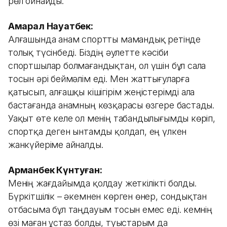
рөл ойнайды.
Ақмарал Науатбек:
Алғашында анам спортты мамандық ретінде
толық түсінбеді. Біздің әулетте кәсіби
спортшылар болмағандықтан, ол үшін бұл сала
тосын әрі беймәлім еді. Мен жаттығуларға
қатысып, алғашқы кішігірім жеңістерімді ала
бастағанда анамның көзқарасы өзгере бастады.
Уақыт өте келе ол менің табандылығымды көріп,
спортқа деген ынтамды қолдап, ең үлкен
жанкүйеріме айналды.
Арманбек Күнтуған:
Менің жағдайымда қолдау жеткілікті болды.
Бүркітшілік – әкемнен көрген өнер, сондықтан
отбасыма бұл таңдауым тосын емес еді. Әкемнің
өзі маған ұстаз болды, туыстарым да