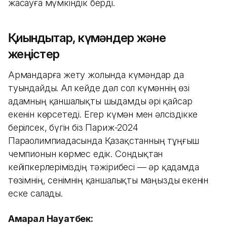
жасауға мүмкіндік берді.
Қиындықтар, күмәндер және
жеңістер
Армандарға жету жолында күмәндар да
туындайды. Ал кейде дәл сол күмәннің өзі
адамның қаншалықты шыдамды әрі қайсар
екенін көрсетеді. Егер күмән мен әлсіздікке
берілсек, бүгін біз Париж-2024
Параолимпиадасында Қазақстанның тұңғыш
чемпионын көрмес едік. Сондықтан
кейіпкерлеріміздің тәжірибесі — әр қадамда
төзімнің, сенімнің қаншалықты маңызды екенін
еске салады.
Ақмарал Науатбек: