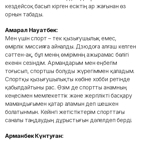
кездейсоқ басып кірген есіктің ар жағынан өз
орнын табады.
Ақмарал Науатбек:
Мен үшін спорт – тек қызығушылық емес,
өмірлік миссияға айналды. Дзюдоға алғаш келген
сәттен-ақ, бұл менің өмірімнің ажырамас бөлігі
екенін сезіндім. Армандарым мен еңбегім
тоғысып, спортшы болуды жүрегіммен қаладым.
Спортқы қызығушылықты көбіне хобби ретінде
қабылдайтыны рас. Өзім де спортты анамның
кеңесімен мемлекеттік және жергілікті басқару
мамандығымен қатар аламын деп шешкен
болатынмын. Кейінгі жетістіктерім спорттағы
саналы таңдаудың дұрыстығын дәлелдеп берді.
Арманбек Күнтуған: