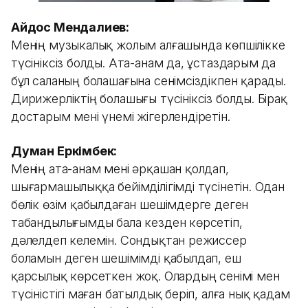
Айдос Мендалиев:
Менің музыкалық жолым алғашында көпшілікке
түсініксіз болды. Ата-анам да, ұстаздарым да
бұл саланың болашағына сенімсіздікпен қарады.
Дирижерліктің болашығы түсініксіз болды. Бірақ
достарым мені үнемі жігерлендіретін.
Думан Еркімбек:
Менің ата-анам мені әрқашан қолдап,
шығармашылыққа бейімділігімді түсінетін. Одан
бөлік өзім қабылдаған шешімдерге деген
табандылығымды бала кезден көрсетіп,
дәлелдеп келемін. Сондықтан режиссер
боламын деген шешімімді қабылдап, еш
қарсылық көрсеткен жоқ. Олардың сенімі мен
түсіністігі маған батылдық беріп, алға нық қадам