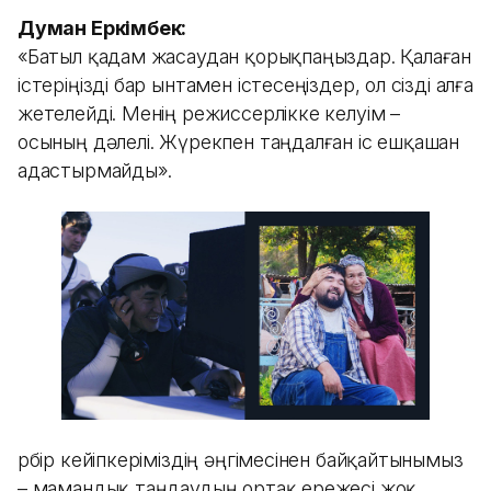
Думан Еркімбек:
«Батыл қадам жасаудан қорықпаңыздар. Қалаған
істеріңізді бар ынтамен істесеңіздер, ол сізді алға
жетелейді. Менің режиссерлікке келуім –
осының дәлелі. Жүрекпен таңдалған іс ешқашан
адастырмайды».
Әрбір кейіпкеріміздің әңгімесінен байқайтынымыз
– мамандық таңдаудың ортақ ережесі жоқ.