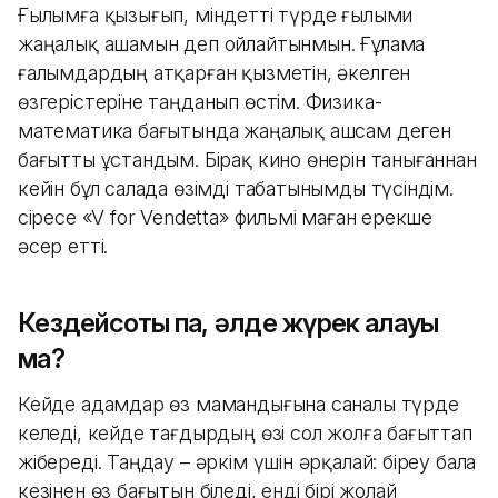
Ғылымға қызығып, міндетті түрде ғылыми
жаңалық ашамын деп ойлайтынмын. Ғұлама
ғалымдардың атқарған қызметін, әкелген
өзгерістеріне таңданып өстім. Физика-
математика бағытында жаңалық ашсам деген
бағытты ұстандым. Бірақ кино өнерін танығаннан
кейін бұл салада өзімді табатынымды түсіндім.
Әсіресе «V for Vendetta» фильмі маған ерекше
әсер етті.
Кездейсоқтық па, әлде жүрек қалауы
ма?
Кейде адамдар өз мамандығына саналы түрде
келеді, кейде тағдырдың өзі сол жолға бағыттап
жібереді. Таңдау – әркім үшін әрқалай: біреу бала
кезінен өз бағытын біледі, енді бірі жолай