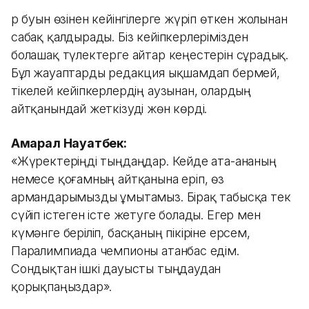
Әр буын өзінен кейінгілерге жүріп өткен жолынан
сабақ қалдырады. Біз кейіпкерлерімізден
болашақ түлектерге айтар кеңестерін сұрадық.
Бұл жауаптарды редакция ықшамдап бермей,
тікелей кейіпкерлердің аузынан, олардың
айтқанындай жеткізуді жөн көрді.
Ақмарал Науатбек:
«Жүректеріңді тыңдаңдар. Кейде ата-ананың
немесе қоғамның айтқанына еріп, өз
армандарымызды ұмытамыз. Бірақ табысқа тек
сүйіп істеген істе жетуге болады. Егер мен
күмәнге беріліп, басқаның пікіріне ерсем,
Паралимпиада чемпионы атанбас едім.
Сондықтан ішкі дауысты тыңдаудан
қорықпаңыздар».