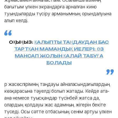
бағытым үлкен экрандарға арналған кино
туындыларды түсіру арманымның орындалуына
алып келді.
ОҚЫҢЫЗ:
ҚАЛЫПТЫ ТАҢДАУДАН БАС
ТАРТҚАН МАМАНДЫҚ ИЕЛЕРІ: ӨЗ
МАНСАП ЖОЛЫН ҚАЛАЙ ТАБУҒА
БОЛАДЫ
Әр жасөспірімнің таңдауы айналасындағылардың
көзқарасына тәуелді болып жатады. Кейде ата-
ана немесе туысқандар түсінбей жатса да,
олардың қолдауы жас адамның жігерін бекіте
түседі. Осы сәтте отбасының сенім артуы үлкен