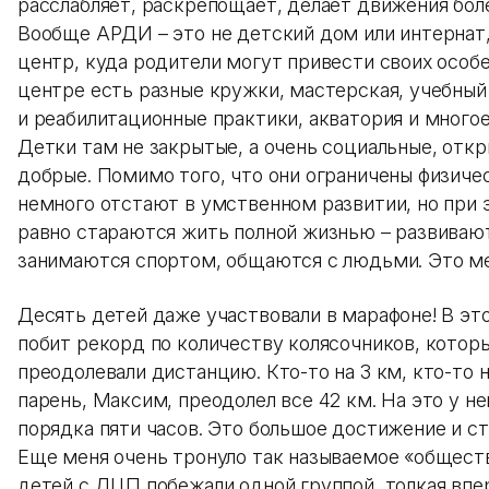
расслабляет, раскрепощает, делает движения бол
Вообще АРДИ – это не детский дом или интернат,
центр, куда родители могут привести своих особе
центре есть разные кружки, мастерская, учебный
и реабилитационные практики, акватория и многое
Детки там не закрытые, а очень социальные, отк
добрые. Помимо того, что они ограничены физиче
немного отстают в умственном развитии, но при 
равно стараются жить полной жизнью – развиваю
занимаются спортом, общаются с людьми. Это ме
Десять детей даже участвовали в марафоне! В эт
побит рекорд по количеству колясочников, котор
преодолевали дистанцию. Кто-то на 3 км, кто-то н
парень, Максим, преодолел все 42 км. На это у не
порядка пяти часов. Это большое достижение и ст
Еще меня очень тронуло так называемое «обществ
детей с ДЦП побежали одной группой, толкая впер