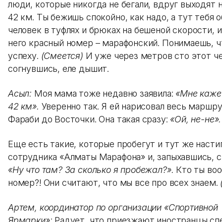
люди, которые никогда не бегали, вдруг выходят
42 км. Ты бежишь спокойно, как надо, а тут тебя 
человек в туфлях и брюках на бешеной скорости, 
него красный номер – марафонский. Понимаешь, ч
успеху.
(Смеется)
И уже через метров сто этот че
согнувшись, еле дышит.
Асыл:
Моя мама тоже недавно заявила:
«Мне кажет
42 км».
Уверенно так. Я ей нарисовал весь маршру
Фараби до Восточки. Она такая сразу:
«Ой, не-не».
Еще есть такие, которые пробегут и тут же наст
сотрудника «Алматы Марафона» и, запыхавшись, 
«Ну что там? За сколько я пробежал?».
Кто ты во
номер?! Они считают, что мы все про всех знаем.
Артем, координатор по организации «Спортивной
Ярмарки»:
Радует, что приезжают иностранцы сп