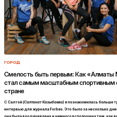
ГОРОД
Смелость быть первым: Как «Алматы
стал самым масштабным спортивным 
стране
С Салтой
(Салтанат Казыбаева)
я познакомилась больше тр
интервью для журнала Forbes. Это было за несколько дн
она была воодушевлена и немного всполошена тем, как в