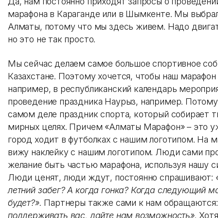
Да, нам постоянно приходят запросы о проведении
марафона в Караганде или в Шымкенте. Мы выбрал
Алматы, потому что мы здесь живем. Надо двигат
но это не так просто.
Мы сейчас делаем самое большое спортивное соб
Казахстане. Поэтому хочется, чтобы наш марафон
например, в республиканский календарь мероприя
проведение праздника Наурыз, например. Потому 
самом деле праздник спорта, который собирает т
мирных целях. Причем «Алматы Марафон» – это у
город ходит в футболках с нашим логотипом. На 
вижу наклейку с нашим логотипом. Люди сами пр
желание быть частью марафона, используя нашу с
Люди ценят, люди ждут, постоянно спрашивают:
летний забег? А когда гонка? Когда следующий 
будет?».
Партнеры также сами к нам обращаются
поддерживать вас, дайте нам возможность».
Хот