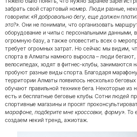
тяжело было понять, что нужно заранее зарегистр
забрать свой стартовый номер. Люди разные, не
говорили:
«Я добровольно бегу, еще должен плати
это?».
Они не понимали, что организовать маршру
оборудование и чипы с персональными данными, в
огромную базу, а также оповестить всех о меропр
требует огромных затрат. Но сейчас мы видим, ч
спорта в Алматы намного выросла – люди бегают,
велосипедах, ходят в фитнес-клубы, занимаются н
пробуют разные виды спорта. Благодаря марафону 
территории Алматы появилось несколько беговых
обучают правильной технике бега. Некоторые из н
есть и бесплатные беговые клубы. Сотни людей пр
спортивные магазины и просят проконсультирова
марафоне, подберите мне кроссовки, форму».
То 
создаем некий тренд, ажиотаж.