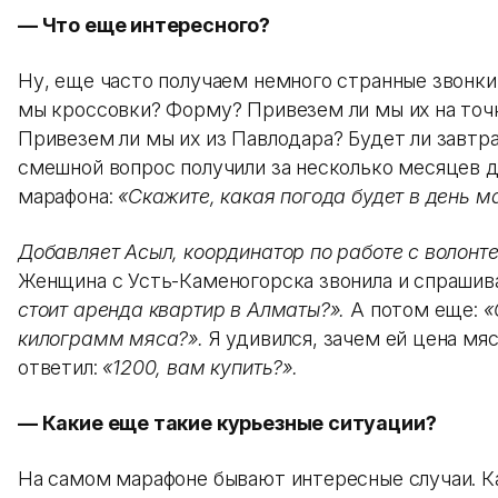
— Что еще интересного?
Ну, еще часто получаем немного странные звонки
мы кроссовки? Форму? Привезем ли мы их на точ
Привезем ли мы их из Павлодара? Будет ли завтр
смешной вопрос получили за несколько месяцев 
марафона:
«Скажите, какая погода будет в день м
Добавляет Асыл, координатор по работе с волонт
Женщина с Усть-Каменогорска звонила и спрашив
стоит аренда квартир в Алматы?».
А потом еще:
«
килограмм мяса?».
Я удивился, зачем ей цена мяс
ответил:
«1200, вам купить?».
— Какие еще такие курьезные ситуации?
На самом марафоне бывают интересные случаи. Ка