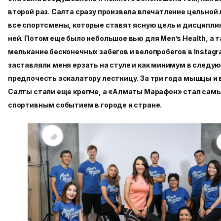
второй раз. Салта сразу произвела впечатление цельной 
все спортсмены, которые ставят ясную цель и дисципли
ней. Потом еще было небольшое вью для Men’s Health, а 
мелькание бесконечных забегов и велопробегов в Instag
заставляли меня ерзать на стуле и как минимум в следу
предпочесть эскалатору лестницу. За три года мышцы и 
Салты стали еще крепче, а «Алматы Марафон» стал са
спортивным событием в городе и стране.