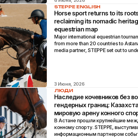
6 Июня, 2026
STEPPE ENGLISH
Horse sport returns to its roo
reclaiming its nomadic heritag
equestrian map
Major international equestrian tourna
from more than 20 countries to Astana.
media partner, STEPPE set out to und
sport...
3 Июня, 2026
ЛЮДИ
Наследие кочевников без в
гендерных границ: Казахст
мировую арену конного спо
В Астане прошли крупнейшие меж
конному спорту. STEPPE, выступи
информационным партнером событ