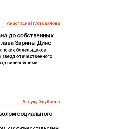
Анастасия Пустовалова
ана до собственных
глава Зарины Дияс
танских болельщиков
х звезд отечественного
 над сильнейшими
а турнирах...
Аксулу Элубаева
мволом социального
ом, как фитнес стал новым