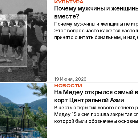
КУЛЬТУРА
​Почему мужчины и женщины
вместе?
Почему мужчины и женщины не игр
Этот вопрос часто кажется настол
принято считать банальным, и на
всерьез. Мы привыкли к строгому..
19 Июня, 2026
НОВОСТИ
На Медеу открылся самый 
корт Центральной Азии
В честь открытия нового летнего 
Медеу 15 июня прошла закрытая сп
которой были обозначены основные
события. В новом материале...