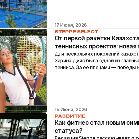
17 Июня, 2026
STEPPE SELECT
От первой ракетки Казахст
теннисных проектов: новая 
Для нескольких поколений казахс
Зарина Дияс была одной из главны
тенниса. За ее плечами — победы
теннисистками мира, выступления н
15 Июня, 2026
РАЗВИТИЕ
​Как фитнес стал новым си
статуса?
Редакция Steppe рассказывает о т