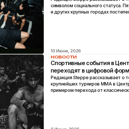
символом социального статуса. П
и других крупных городах постеп
ночных клубов все чаще...
10 Июня, 2026
НОВОСТИ
Спортивные события в Цент
переходят в цифровой форм
Редакция Steppe рассказывает о то
крупнейших турниров MMA в Центр
примером перехода от классическ
к цифровой платформе с новым уро