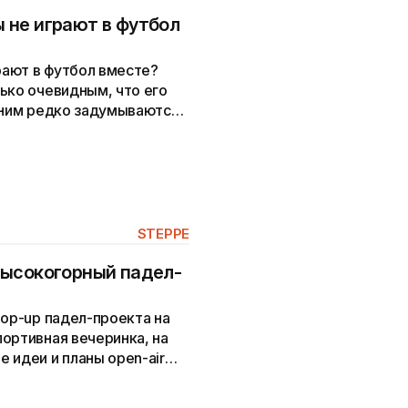
 не играют в футбол
ают в футбол вместе?
ько очевидным, что его
д ним редко задумываются
.
STEPPE
высокогорный падел-
pop-up падел-проекта на
ортивная вечеринка, на
 идеи и планы open-air