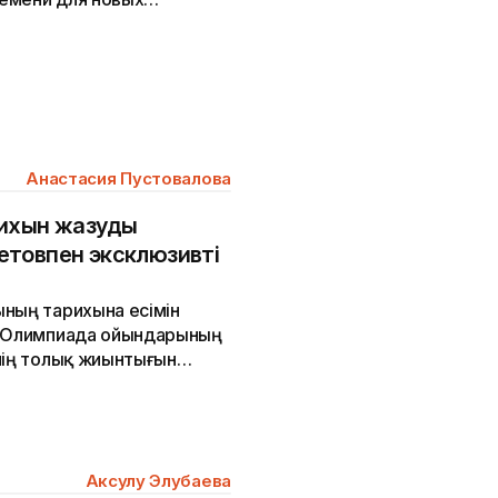
 секции, заняться...
Анастасия Пустовалова
рихын жазуды
етовпен эксклюзивті
ының тарихына есімін
л Олимпиада ойындарының
нің толық жиынтығын
ы...
Аксулу Элубаева