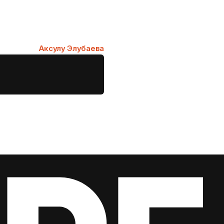
в...
Аксулу Элубаева