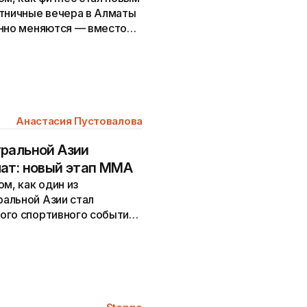
ятничные вечера в Алматы
енно меняются — вместо
Анастасия Пустовалова
ральной Азии
ат: новый этап MMA
м, как один из
альной Азии стал
ого спортивного события
внем...