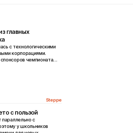
из главных
ка
лась с технологическими
выми корпорациями.
 спонсоров чемпионата
Steppe
ето с пользой
т параллельно с
оэтому у школьников
емени для новых