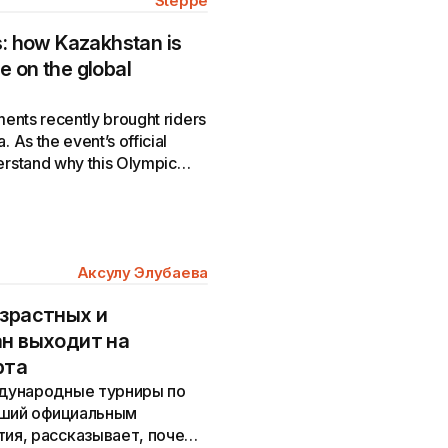
Steppe
ts: how Kazakhstan is
e on the global
ments recently brought riders
 As the event’s official
erstand why this Olympic
Аксулу Элубаева
озрастных и
ан выходит на
рта
дународные турниры по
вший официальным
ия, рассказывает, почему