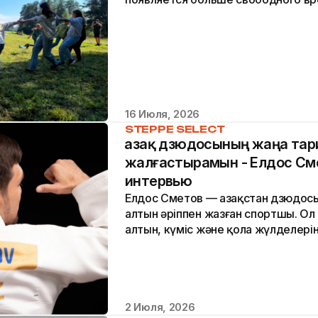
начинаний. Можно пойти в различные
16 Июля, 2026
STEPPE SELECT
Қазақ дзюдосының жаңа та
жалғастырамын - Елдос См
интервью
Елдос Сметов — Қазақстан дзюдос
алтын әріппен жазған спортшы. О
алтын, күміс және қола жүлделері
иеленген еліміздегі тұңғыш дзюдош
2 Июля, 2026