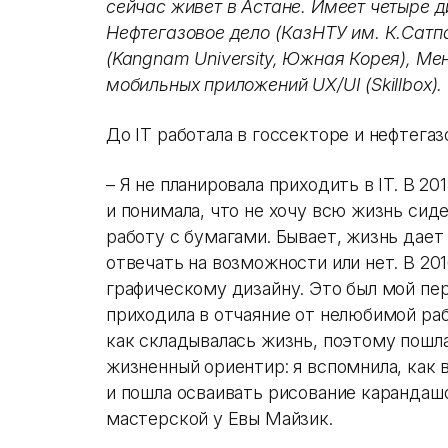
сейчас живет в Астане. Имеет четыре 
Нефтегазовое дело (КазНТУ им. К.Сатпае
(Kangnam University, Южная Корея), М
мобильных приложений UX/UI (Skillbox).
До IT работала в госсекторе и нефтегаз
– Я не планировала приходить в IT. В 20
и понимала, что не хочу всю жизнь сид
работу с бумагами. Бывает, жизнь дает
отвечать на возможности или нет. В 20
графическому дизайну. Это был мой пер
приходила в отчаяние от нелюбимой раб
как складывалась жизнь, поэтому пошла
жизненный ориентир: я вспомнила, как
и пошла осваивать рисование карандаш
мастерской у Евы Майзик.