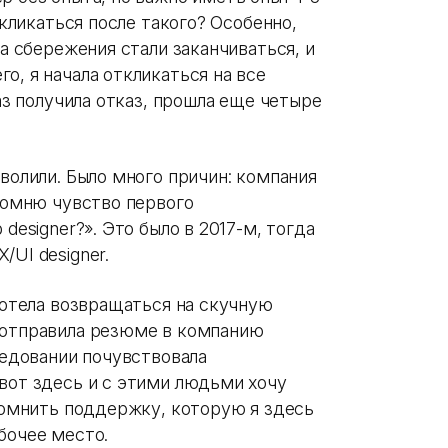
ткликаться после такого? Особенно,
да сбережения стали заканчиваться, и
о, я начала откликаться на все
раз получила отказ, прошла еще четыре
уволили. Было много причин: компания
 Помню чувство первого
designer?». Это было в 2017-м, тогда
/UI designer.
 хотела возвращаться на скучную
 отправила резюме в компанию
еседовании почувствовала
 вот здесь и с этими людьми хочу
 помнить поддержку, которую я здесь
бочее место.