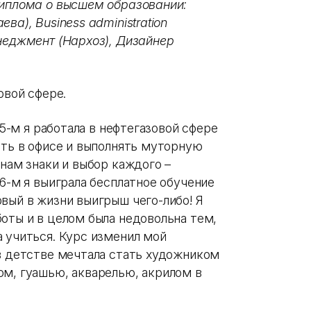
диплома о высшем образовании:
ва), Business administration
енеджмент (Нархоз), Дизайнер
овой сфере.
15-м я работала в нефтегазовой сфере
еть в офисе и выполнять муторную
 нам знаки и выбор каждого –
16-м я выиграла бесплатное обучение
вый в жизни выигрыш чего-либо! Я
оты и в целом была недовольна тем,
 учиться. Курс изменил мой
 в детстве мечтала стать художником
ом, гуашью, акварелью, акрилом в