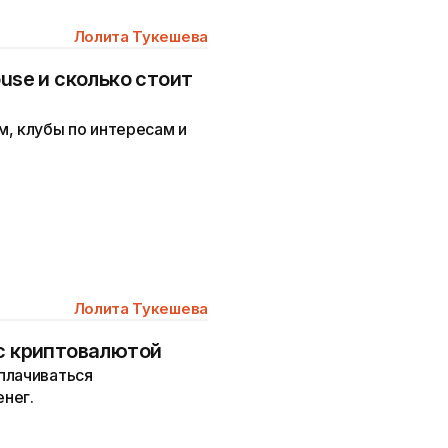
Лолита Тукешева
ouse и сколько стоит
, клубы по интересам и
Лолита Тукешева
 с криптовалютой
плачиваться
нег.