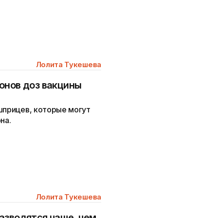
Лолита Тукешева
онов доз вакцины
шприцев, которые могут
на.
Лолита Тукешева
азводятся чаще, чем