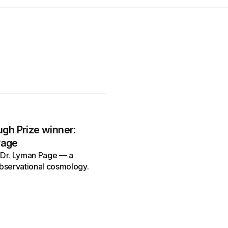
ugh Prize winner:
Page
o Dr. Lyman Page — a
f observational cosmology.