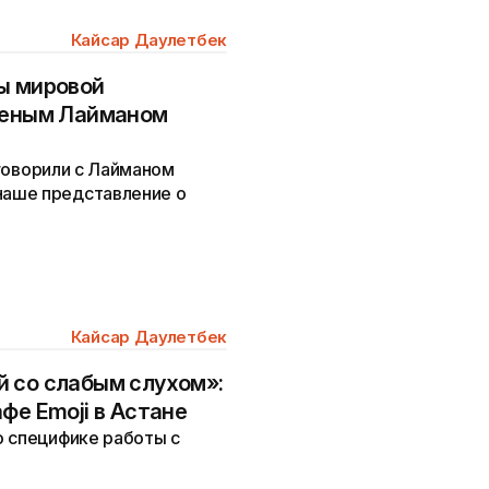
Кайсар Даулетбек
ы мировой
ученым Лайманом
оговорили с Лайманом
аше представление о
Кайсар Даулетбек
 со слабым слухом»:
фе Emoji в Астане
о специфике работы с