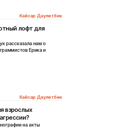
Кайсар Даулетбек
Уютный лофт для
к рассказала нам о
граммистов Ерика и
Кайсар Даулетбек
ля взрослых
агрессии?
нографии на акты