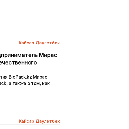
Кайсар Даулетбек
едприниматель Мирас
ечественного
тия BioPack.kz Мирас
ck, а также о том, как
Кайсар Даулетбек