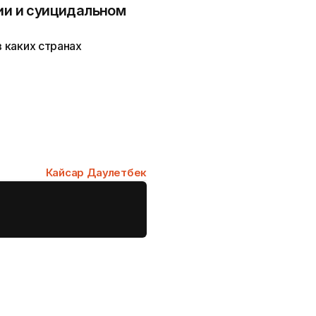
зии и суицидальном
в каких странах
Кайсар Даулетбек