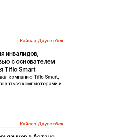
Кайсар Даулетбек
ля инвалидов,
вью с основателем
 Tiflo Smart
ал компанию Tiflo Smart,
ьзоваться компьютерами и
Кайсар Даулетбек
их языков в Астане