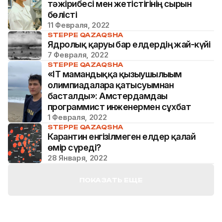
тәжірибесі мен жетістігінің сырын
бөлісті
11 Февраля, 2022
STEPPE QAZAQSHA
Ядролық қаруы бар елдердің жай-күйі
7 Февраля, 2022
STEPPE QAZAQSHA
«IT мамандыққа қызығушылығым
олимпиадаларға қатысуымнан
басталды»: Амстердамдағы
программист инженермен сұхбат
1 Февраля, 2022
STEPPE QAZAQSHA
Карантин енгізілмеген елдер қалай
өмір сүреді?
28 Января, 2022
ПОКАЗАТЬ ЕЩЕ