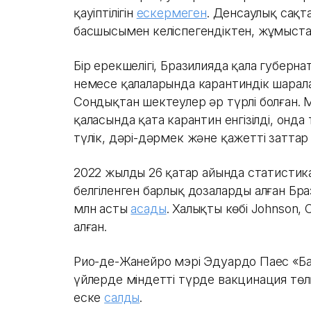
қауіптілігін
ескермеген
. Денсаулық сақт
басшысымен келіспегендіктен, жұмыст
Бір ерекшелігі, Бразилияда қала губерн
немесе қалаларында карантиндік шарал
Сондықтан шектеулер әр түрлі болған. Мы
қаласында қатаң карантин енгізілді, онд
түлік, дәрі-дәрмек және қажетті заттар 
2022 жылдың 26 қаңтар айында статисти
белгіленген барлық дозаларды алған Бр
млн асты
асады
. Халықтың көбі Johnson, 
алған.
Рио-де-Жанейро мэрі Эдуардо Паес «Ба
үйлерде міндетті түрде вакцинация тө
еске
салды
.