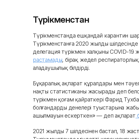
Түрікменстан
Түрікменстанда ешқандай карантин шар
Түрікменстанға 2020 жылдың шілдесінде 
делегация түрікмен халқының COVID-19
растамады
, бірақ жедел респираторлық
алаңдаушылық білдірді.
Бұқаралық ақпарат құралдары мен тәуел
нақты статистиканы жасырады деп белс
түрікмен қоғам қайраткері Фарид Тухба
болғандардың денелері туыстарына жабы
ашылмауын ескерткен» — деп ақпарат
б
2021 жылдың 7 шілдесінен бастап, 18 жа