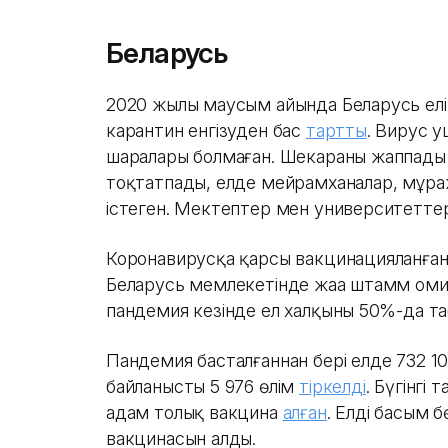
Беларусь
2020 жылы маусым айында Беларусь елі
карантин енгізуден бас
тартты
. Вирус 
шаралары болмаған. Шекараны жаппады
тоқтатпады, елде мейрамханалар, мұр
істеген. Мектептер мен университетте
Коронавирусқа қарсы вакцинацияланған
Беларусь мемлекетінде жаңа штамм омик
пандемия кезінде ел халқының 50%-да 
Пандемия басталғаннан бері елде 732 
байланысты 5 976 өлім
тіркелді
. Бүгінгі
адам толық вакцина
алған
. Елдің басым 
вакцинасын алды.