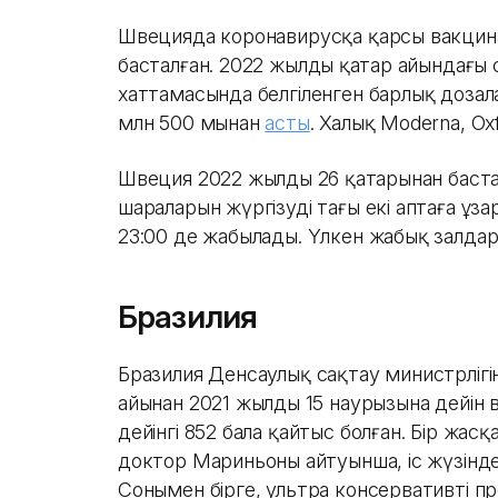
Швецияда коронавирусқа қарсы вакцин
басталған. 2022 жылдың қаңтар айындағы
хаттамасында белгіленген барлық дозал
млн 500 мыңнан
асты
. Халық Moderna, Ox
Швеция 2022 жылдың 26 қаңтарынан баста
шараларын жүргізуді тағы екі аптаға ұ
23:00 де жабылады. Үлкен жабық залда
Бразилия
Бразилия Денсаулық сақтау министрлігін
айынан 2021 жылдың 15 наурызына дейін 
дейінгі 852 бала қайтыс болған. Бір жасқа
доктор Мариньоның айтуынша, іс жүзінд
Сонымен бірге, ультра консервативті п