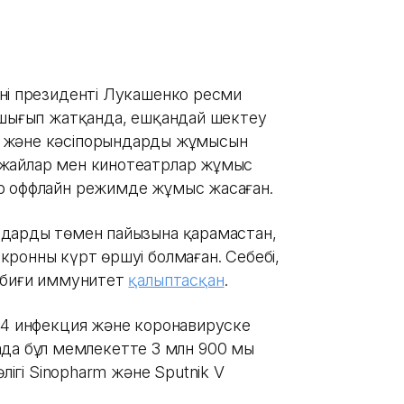
нің президенті Лукашенко ресми
ушығып жатқанда, ешқандай шектеу
 және кәсіпорындардың жұмысын
ажайлар мен кинотеатрлар жұмыс
р оффлайн режимде жұмыс жасаған.
дардың төмен пайызына қарамастан,
ронның күрт өршуі болмаған. Себебі,
табиғи иммунитет
қалыптасқан
.
104 инфекция және коронавируске
 таңда бұл мемлекетте 3 млн 900 мың
бөлігі Sinopharm және Sputnik V