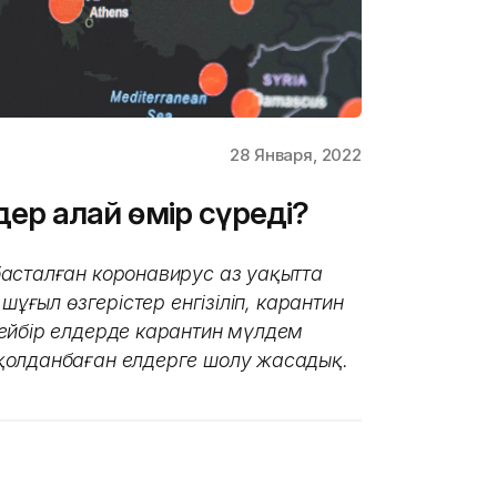
28 Января, 2022
ер қалай өмір сүреді?
асталған коронавирус аз уақытта
шұғыл өзгерістер енгізіліп, карантин
ейбір елдерде карантин мүлдем
қолданбаған елдерге шолу жасадық.