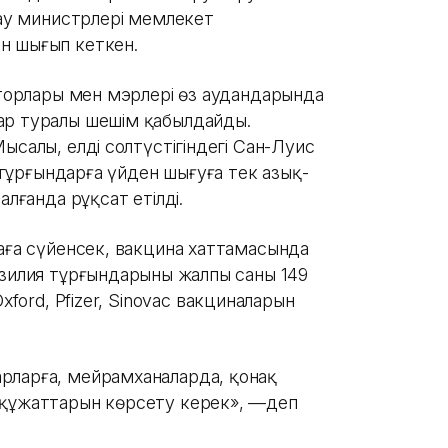
ау министрлері мемлекет
ан шығып кеткен.
аторлары мен мэрлері өз аудандарында
ар туралы шешім қабылдайды.
салы, елдің солтүстігіндегі Сан-Луис
а тұрғындарға үйден шығуға тек азық-
алғанда рұқсат етілді.
каға сүйенсек, вакцина хаттамасында
азилия тұрғындарының жалпы саны 149
Oxford, Pfizer, Sinovac вакциналарын
рларға, мейрамханаларда, қонақ
лқұжаттарын көрсету керек», —деп