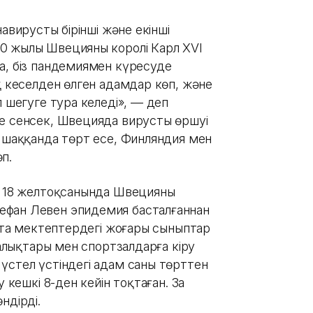
авирустың бірінші және екінші
0 жылы Швецияның королі Карл XVI
а, біз пандемиямен күресуде
қ кеселден өлген адамдар көп, және
п шегуге тура келеді», — деп
не сенсек, Швецияда вирустың өршуі
а шаққанда төрт есе, Финляндия мен
п.
ы 18 желтоқсанында Швецияның
ефан Левен эпидемия басталғаннан
Орта мектептердегі жоғары сыныптар
талықтары мен спортзалдарға кіру
үстел үстіндегі адам саны төрттен
 кешкі 8-ден кейін тоқтаған. Заң
ндірді.