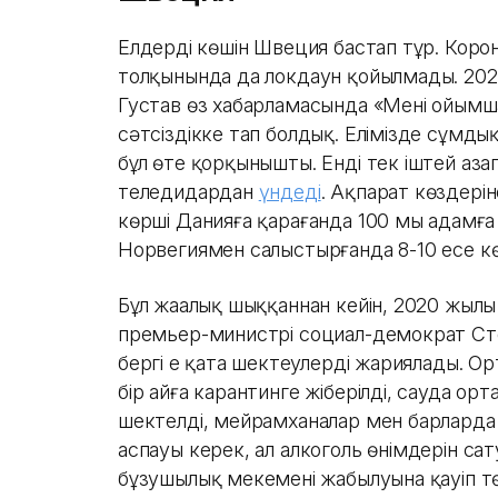
Елдердің көшін Швеция бастап тұр. Корон
толқынында да локдаун қойылмады. 202
Густав өз хабарламасында «Менің ойымш
сәтсіздікке тап болдық. Елімізде сұмды
бұл өте қорқынышты. Енді тек іштей аза
теледидардан
үндеді
. Ақпарат көздері
көрші Данияға қарағанда 100 мың адамғ
Норвегиямен салыстырғанда 8-10 есе кө
Бұл жаңалық шыққаннан кейін, 2020 жыл
премьер-министрі социал-демократ Ст
бергі ең қатаң шектеулерді жариялады. 
бір айға карантинге жіберілді, сауда ор
шектелді, мейрамханалар мен барларда 
аспауы керек, ал алкоголь өнімдерін сату
бұзушылық мекеменің жабылуына қауіп тө