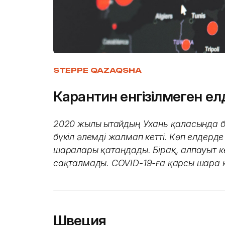
STEPPE QAZAQSHA
Карантин енгізілмеген елд
2020 жылы Қытайдың Ухань қаласында б
бүкіл әлемді жалмап кетті. Көп елдерде 
шаралары қатаңдады. Бірақ, алпауыт к
сақталмады. COVID-19-ға қарсы шара 
Швеция