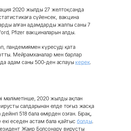
ация 2020 жылдың 27 желтоқсанда
 статистикаға сүйенсек, вакцина
арды алған адамдардың жалпы саны 7
ford, Pfizer вакциналарын алды.
п, пандемиямен күресудің қатаң
зартты. Мейрамханалар мен барлар
рда адам саны 500-ден аспауы
керек
.
ің мәліметінше, 2020 жылдың ақпан
вирустың салдарынан елде тоғыз жасқа
 дейінгі 518 бала өмірден озған. Бірақ,
е екі еседен астам бала қайтыс
болды
.
резидент Жаир Болсонару вирустың