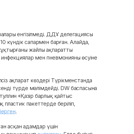
алары енгізілмеді. ДДҰ делегациясы
10 күндік сапармен барған. Алайда,
 жұқтырғаны жайлы ақпаратты
 инфекциялар мен пневмонияның өсуіне
сіз ақпарат көздері Түрікменстанда
енді түрде мәлімдейді. DW баспасына
туллин «Қазір барлық қайтыс
қ пластик пакеттерде беріліп,
ерген
.
стан асқан адамдар үшін