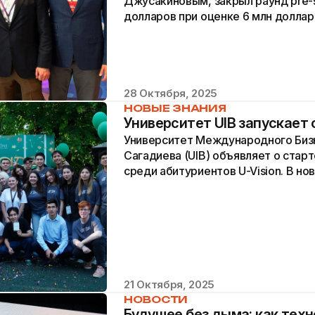
Джусакиновым, закрыл раунд pre-
долларов при оценке 6 млн доллар
экспансию на рынке логистики и...
28 Октября, 2025
НОВЫЕ ЗНАНИЯ
Университет UIB запускает 
Университет Международного Биз
Сагадиева (UIB) объявляет о ста
среди абитуриентов U-Vision. В н
том, как университет поддерживае
21 Октября, 2025
НОВОСТИ
Будущее без дыма: как техн