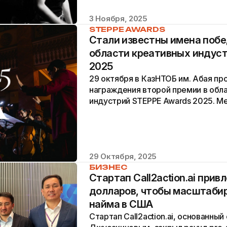
3 Ноября, 2025
STEPPE AWARDS
Стали известны имена побе
области креативных индус
2025
29 октября в КазНТОБ им. Абая п
награждения второй премии в обл
индустрий STEPPE Awards 2025. М
600 гостей из абсолютно разных...
29 Октября, 2025
БИЗНЕС
Стартап Call2action.ai прив
долларов, чтобы масштаби
найма в США
Стартап Call2action.ai, основанны