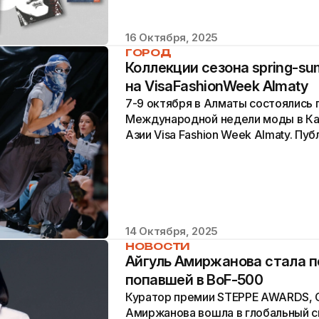
16 Октября, 2025
ГОРОД
Коллекции сезона spring-s
на VisaFashionWeek Almaty
7-9 октября в Алматы состоялись п
Международной недели моды в Ка
Азии Visa Fashion Week Almaty. П
18 эксклюзивных коллекций...
14 Октября, 2025
НОВОСТИ
Айгуль Амиржанова стала п
попавшей в BoF-500
Куратор премии STEPPE AWARDS, C
Амиржанова вошла в глобальный с