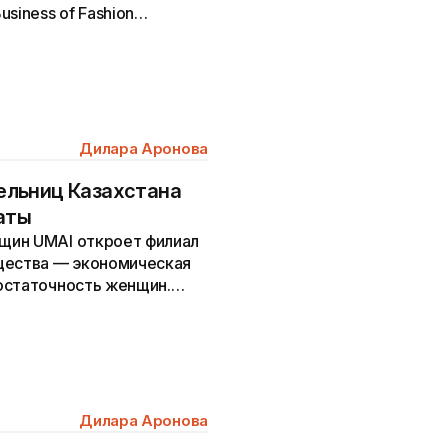
siness of Fashion
идеров...
Дилара Аронова
льниц Казахстана
аты
щин UMAI откроет филиал
щества — экономическая
остаточность женщин.
.
Дилара Аронова