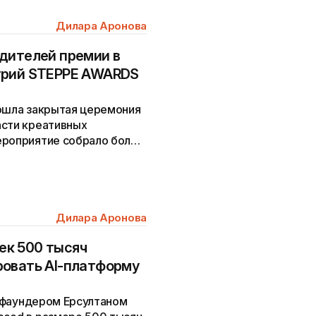
Дилара Аронова
дителей премии в
трий STEPPE AWARDS
рошла закрытая церемония
асти креативных
ероприятие собрало более
Дилара Аронова
лек 500 тысяч
ровать AI-платформу
й фаундером Ерсултаном