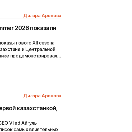
Дилара Аронова
ummer 2026 показали
оказы нового XII сезона
захстане и Центральной
ублике продемонстрировали
Дилара Аронова
ервой казахстанкой,
EO Viled Айгуль
писок самых влиятельных