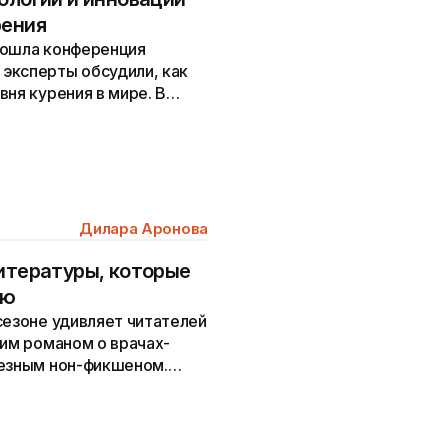
рения
рошла конференция
эксперты обсудили, как
вня курения в мире. В
ис,...
Дилара Аронова
литературы, которые
нью
сезоне удивляет читателей
ким романом о врачах-
лезным нон-фикшеном.