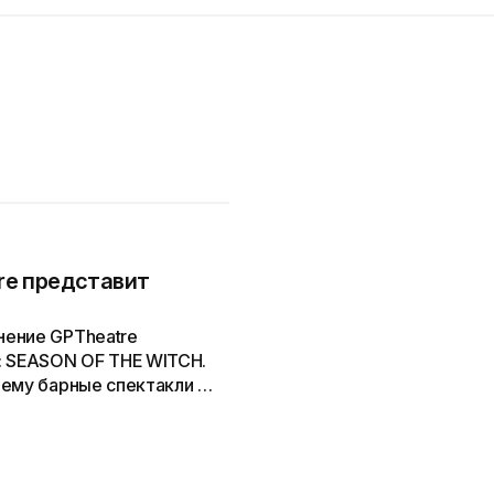
tre представит
нение GPTheatre
: SEASON OF THE WITCH.
чему барные спектакли —
аты...