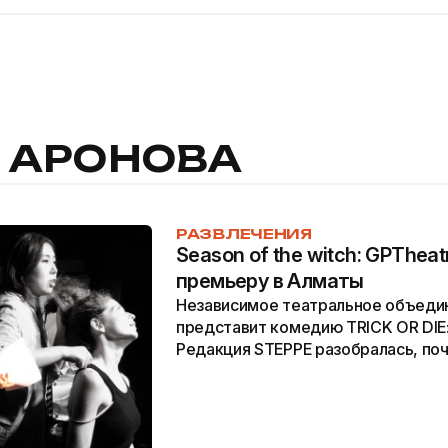
 АРОНОВА
РАЗВЛЕЧЕНИЯ
Season of the witch: GPThea
премьеру в Алматы
Независимое театральное объеди
представит комедию TRICK OR DIE
Редакция STEPPE разобралась, по
&nbsp;новый культурный тренд Алм