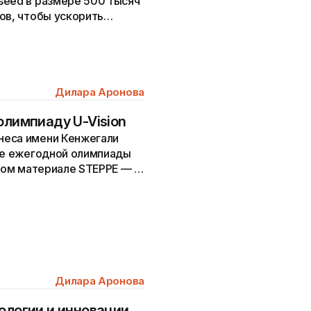
seed в размере 500 тысяч
ов, чтобы ускорить
Дилара Аронова
олимпиаду U-Vision
неса имени Кенжегали
рте ежегодной олимпиады
овом материале STEPPE — о
т...
Дилара Аронова
ологии и инновации