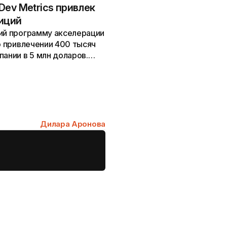
ev Metrics привлек
иций
ший программу акселерации
о привлечении 400 тысяч
пании в 5 млн доларов.
Дилара Аронова