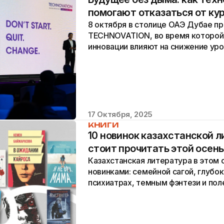
помогают отказаться от ку
8 октября в столице ОАЭ Дубае п
TECHNOVATION, во время которой 
инновации влияют на снижение уро
интервью для STEPPE Кристос Кириц
17 Октября, 2025
КНИГИ
10 новинок казахстанской 
стоит прочитать этой осе
Казахстанская литература в этом 
новинками: семейной сагой, глубо
психиатрах, темным фэнтези и по
Редакция STEPPE совместно с...