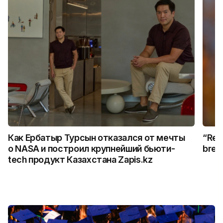
Как Ербатыр Турсын отказался от мечты
“Rem
о NASA и построил крупнейший бьюти-
break
tech продукт Казахстана Zapis.kz