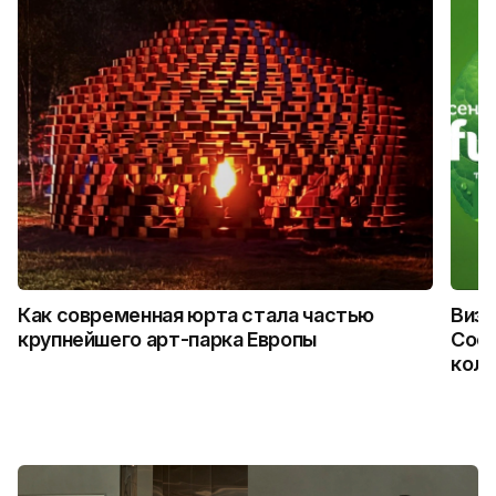
Как современная юрта стала частью
Визу
крупнейшего арт-парка Европы
Coca
колл