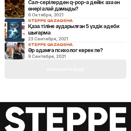
Сал-серілерден q-pop-қа дейін: қазақ ән
өнері қалай дамыды?
6 Октября, 2021
STEPPE QAZAQSHA
Қазақ тіліне аударылған 5 үздік әдеби
шығарма
23 Сентября, 2021
STEPPE QAZAQSHA
Әр адамға психолог керек пе?
9 Сентября, 2021
ПОКАЗАТЬ ЕЩЕ