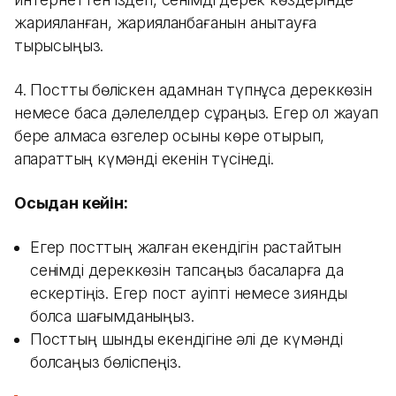
жарияланған, жарияланбағанын анықтауға
тырысыңыз.
4. Постты бөліскен адамнан түпнұсқа дереккөзін
немесе басқа дәлелелдер сұраңыз. Егер ол жауап
бере алмаса өзгелер осыны көре отырып,
ақпараттың күмәнді екенін түсінеді.
Осыдан кейін:
Егер посттың жалған екендігін растайтын
сенімді дереккөзін тапсаңыз басқаларға да
ескертіңіз. Егер пост қауіпті немесе зиянды
болса шағымданыңыз.
Посттың шындық екендігіне әлі де күмәнді
болсаңыз бөліспеңіз.