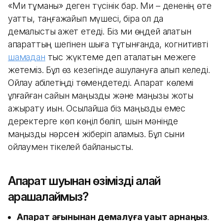
«Ми тұманы» деген түсінік бар. Ми – дененің өте
қуатты, таңғажайып мүшесі, бірақ ол да
демалысты қажет етеді. Біз ми өңдей алатын
ақпараттың шегінен шыға тұтынғанда, когнитивті
шамадан
тыс жүктеме деп аталатын межеге
жетеміз. Бұл өз кезегінде ашулануға алып келеді.
Ойлау қабілетіңді төмендетеді. Ақпарат көлемі
ұлғайған сайын маңызды және маңызы жоқты
ажырату қиын. Осылайша біз маңызды емес
деректерге көп көңіл бөліп, шын мәнінде
маңызды нәрсені жіберіп аламыз. Бұл сыни
ойлаумен тікелей байланысты.
Ақпарат шуынан өзімізді қалай
арашалаймыз?
Ақпарат ағынынан демалуға уақыт арнаңыз
.