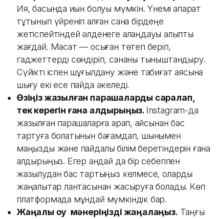
Ия, басында қиын болуы мүмкін. Үнемі ақпарат
тұтынып үйреніп қалған сана бірдеңе
жетіспейтіндей әлденеге алаңдауы қалыпты
жағдай. Мақсат ­­­­­­­­— осыған төтеп беріп,
гаджеттерді сөндіріп, сананы тыныштандыру.
Сүйікті іспен шұғылдану және табиғат аясына
шығу екі есе пайда әкеледі.
Өзіңіз жазылған парақшаларды саралап,
тек керегін ғана қалдырыңыз.
Instagram-да
жазылған парақшаларға қарап, қайсынан бас
тартуға болатынын бағамдап, шынымен
маңызды және пайдалы білім беретіндерін ғана
қалдырыңыз. Егер қандай да бір себеппен
жазылудан бас тартқыңыз келмесе, оларды
жаңалықтар лантасынан жасыруға болады. Көп
платформада мұндай мүмкіндік бар.
Жаңалық оқу мәнеріңізді жаңалаңыз.
Таңғы