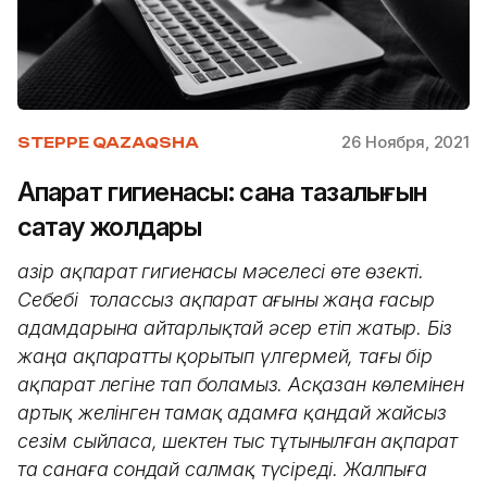
26 Ноября, 2021
STEPPE QAZAQSHA
Ақпарат гигиенасы: сана тазалығын
сақтау жолдары
Қазір ақпарат гигиенасы мәселесі өте өзекті.
Себебі толассыз ақпарат ағыны жаңа ғасыр
адамдарына айтарлықтай әсер етіп жатыр. Біз
жаңа ақпаратты қорытып үлгермей, тағы бір
ақпарат легіне тап боламыз. Асқазан көлемінен
артық желінген тамақ адамға қандай жайсыз
сезім сыйласа, шектен тыс тұтынылған ақпарат
та санаға сондай салмақ түсіреді. Жалпыға