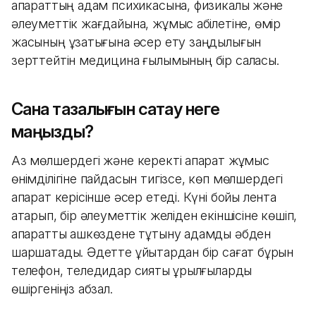
ақпараттың адам психикасына, физикалық және
әлеуметтік жағдайына, жұмыс қабілетіне, өмір
жасының ұзақтығына әсер ету заңдылығын
зерттейтін медицина ғылымының бір саласы.
Сана тазалығын сақтау неге
маңызды?
Аз мөлшердегі және керекті ақпарат жұмыс
өнімділігіне пайдасын тигізсе, көп мөлшердегі
ақпарат керісінше әсер етеді. Күні бойы лента
ақтарып, бір әлеуметтік желіден екіншісіне көшіп,
ақпаратты ашкөздене тұтыну адамды әбден
шаршатады. Әдетте ұйықтардан бір сағат бұрын
телефон, теледидар сияқты құрылғыларды
өшіргеніңіз абзал.