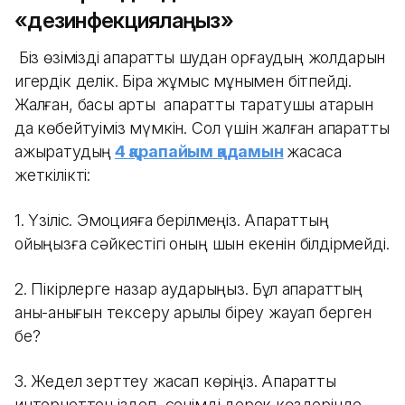
«дезинфекциялаңыз»
Біз өзімізді ақпараттық шудан қорғаудың жолдарын
игердік делік. Бірақ жұмыс мұнымен бітпейді.
Жалған, басы артық ақпаратты таратушы қатарын
да көбейтуіміз мүмкін. Сол үшін жалған ақпаратты
ажыратудың
4 қарапайым қадамын
жасасақ
жеткілікті:
1. Үзіліс. Эмоцияға берілмеңіз. Ақпараттың
ойыңызға сәйкестігі оның шын екенін білдірмейді.
2. Пікірлерге назар аударыңыз. Бұл ақпараттың
анық-қанығын тексеру арқылы біреу жауап берген
бе?
3. Жедел зерттеу жасап көріңіз. Ақпаратты
интернеттен іздеп, сенімді дерек көздерінде