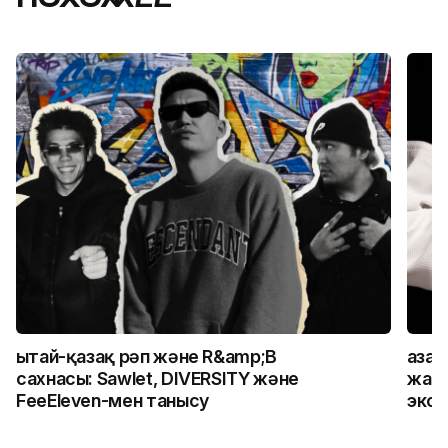
Қытай-қазақ рәп және R&amp;B
Қаза
сахнасы: Sawlet, DIVERSITY және
жалғ
FeeEleven-мен танысу
экск