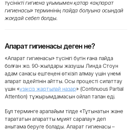
түсінікті гигиена ұғымымен қатар «ақпарат
гигиенасы» терминінің пайда болуына осындай
жағдай себеп болды.
Ақпарат гигиенасы деген не?
«Ақпарат гигиенасы» түсінігі бүгін ғана пайда
болған жоқ. 90-жылдары жазушы Линда Стоун
адам санасы ештеңені өткізіп алмау үшін үнемі
ақпарат іздейтінін айтты. Осы процесті сипаттау
үшін «
үзіксіз жартылай назар
» (Continuous Partial
Attention) тұжырымдамасын ойлап тапқан еді.
Бұл терминге қарапайым тілде «Тұтынатын және
тарататын ақпаратты мұқият саралау» деп
анықтама беруге болады. Ақпарат гигиенасы –