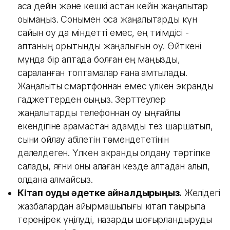
асқа дейін және кешкі астан кейін жаңалықтар
оқымаңыз. Сонымен қоса жаңалықтарды күн
сайын оқу да міндетті емес, ең тиімдісі ­
аптаның қорытынды жаңалығын оқу. Өйткені
мұнда бір аптада болған ең маңызды,
сараланған топтамалар ғана қамтылады.
Жаңалықты смартфоннан емес үлкен экранды
гаджеттерден оқыңыз. Зерттеулер
жаңалықтарды телефоннан оқу ыңғайлы
екендігіне қарамастан адамды тез шаршатып,
сыни ойлау қабілетін төмендететінін
дәлелдеген. Үлкен экранды қолдану тәртіпке
салады, яғни оны қалаған кезде қалтадан алып,
қолдана алмайсыз.
Кітап оқуды әдетке айналдырыңыз.
Желідегі
жазбалардан айырмашылығы кітап тақырыпқа
тереңірек үңілуді, назарды шоғырландыруды