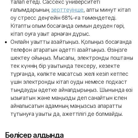
талап етеді. Сассекс университеті
ғалымдарының
зерттеуінше
, алты минут кітап
оқу стресс деңгейін 68%-ға төмендетеді.
Кітапты қолым босағанда оқимын деуден гөрі,
кітап оқуға уақыт арнаған дұрыс.
Онлайн уақытты азайтыңыз. Қолыңыз босағанда
телефон ақтаратын әдетті азайтыңыз. Өзіңізге
шектеу қойыңыз. Мысалы, электронды поштаны
тек күннің бір уақытында тексеру, кезекте
тұрғанда, көлікте мақсатсыз желі кезіп кетпес
үшін электронды кітап оқуды немесе подкаст
тыңдауды әдетке айналдырыңыз. Шынында өзі
қызығатын және маңызды деп санайтын іспен
айналысатын адамның маңызсыз ақпаратты
тұтынуға уақыты да, қажеттілігі де болмайды.
Бөлісер алдында