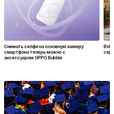
Снимать селфи на основную камеру
Bvlg
смартфона теперь можно с
сер
аксессуаром OPPO Bubble