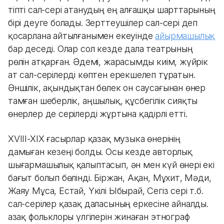
тіпті сал-сері атанудың ең алғашқы шарттарының
бірі деуге болады. Зерттеушілер сал-сері деп
қосарлана айтылғанымен екеуінде
айырмашылық
бар деседі. Олар сол кезде дала театрының
рөлін атқарған. Әдемі, жарасымды киім, жүйрік
ат сал-серілерді көптен ерекшелеп тұратын.
Әншілік, ақындықтан бөлек он саусағынан өнер
тамған шеберлік, аңшылық, құсбегілік сияқты
өнерлер де серілерді жұртына қадірлі етті.
XVIII-XIX ғасырлар қазақ музыка өнерінің
дамыған кезеңі болды. Осы кезде авторлық
шығармашылық қалыптасып, ән мен күй өнері екі
бағыт болып бөлінді. Біржан, Ақан, Мұхит, Мәди,
Жаяу Мұса, Естай, Үкілі Ыбырай, Сегіз сері т.б.
сал-серілер қазақ даласының еркесіне айналды.
Қазақ фольклоры үлгілерін жинаған этнограф