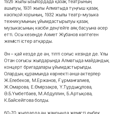
1926 жылы Қызылордада қазақ театрының
ашылуы, 1931 жылы Алматыда түңғыш қазақ
кәсіпқой хорының, 1932 жылы театр-музыка
техникумының ұйымдастырылуы қазақ
музыкасының кәсіби деңгейге аяқ басуына әсер
етті. Осы кезеңде Ахмет Жұбанов көптеген
жемісті істер атқарды.
Ән – қай кезде де ән, тіпті соғыс кезінде де. Ұлы
Отан соғысы жылдарында Алматыда майдандық
концерт бригадалары ұйымдастырылды.
Олардың құрамында көрнекті әнші-актерлер
Ж.Елебеков, М.Ержанов, Ғ.Құрманғалиев,
Ж.Омарова, Е.Өмірзақов, Ү.Тұрдықұлова,
Ә.Б.Үмбетбаев, М.Абдуллин, Б.Артықова,
К.Байсейітова болды.
60-70 жылдарда ән жанрында жемісті еңбек