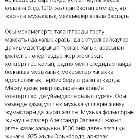
қолдана білді. 1919 жылдан бастап еліміздің әр
жерінде музыкалық мекемелер ашыла бастады.
Осы мекемелерге таланттарды тарту
мақсатында халық арасында әртүрлі байқаулар
да ұйымдастырылып тұрған. Халық арасынан
іріктелген өнерпаздар жер-жерлерде
концерттер қойып, радио мен теледидар пайда
болғанша музыкалық мекемелер халыққа
идеологиялық тәрбие беруші рөлін атқарды.
Мәсеу қазақ өнерпаздарының арнайы
концерттері де ұйымдастырылып тұрған. Осы
кезеңде қазақ ұлттық музыка үлгілерін жинау
жұмыстары да жүріп жатты. Музыка фольклорын
жинаушы сазгер Александр Затаевич жазып
алған «Қазақ халқының 1000 әні» деген алғашқы
жинағы 1925 жылы Орынборда, ал «Қазақ