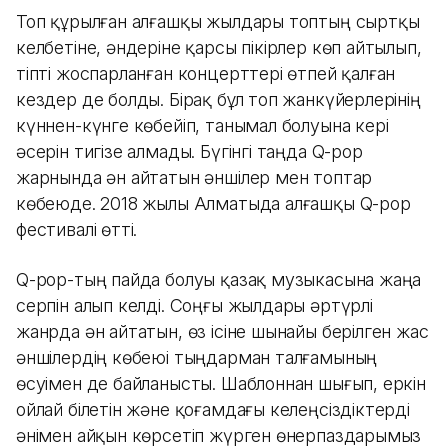
Топ құрылған алғашқы жылдары топтың сыртқы
келбетіне, әндеріне қарсы пікірлер көп айтылып,
тіпті жоспарланған концерттері өтпей қалған
кездер де болды. Бірақ бұл топ жанкүйерлерінің
күннен-күнге көбейіп, танымал болуына кері
әсерін тигізе алмады. Бүгінгі таңда Q-pop
жарнында ән айтатын әншілер мен топтар
көбеюде. 2018 жылы Алматыда алғашқы Q-pop
фестивалі өтті.
Q-pop-тың пайда болуы қазақ музыкасына жаңа
серпін алып келді. Соңғы жылдары әртүрлі
жанрда ән айтатын, өз ісіне шынайы берілген жас
әншілердің көбеюі тыңдарман талғамының
өсуімен де байланысты. Шаблоннан шығып, еркін
ойлай білетін және қоғамдағы келеңсіздіктерді
әнімен айқын көрсетіп жүрген өнерпаздарымыз