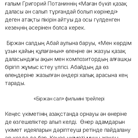
ғалым Григорий Потаниннің «Маған бүкіл қазақ
даласы ән салып тұрғандай болып көрінеді»
деген атақты пікірін айтуы да осы гүлденген
кезеңнің әсерінен болса керек.
Біржан салдың Абай аулына баруы, «Мен көрдім
ұзын қайың құлағанын» өлеңіне ән жазуы қазақ
даласындағы ақын мен композитордың алғашқы
бірігіп жұмыс істеу үлгісі. Абайдың да өз
өлеңдеріне жазылған әндері халық арасына кең
тарады.
«Біржан сал» фильмінің трейлері
Кеңес үкіметінің Қазақстанда орнауы ән өнеріне
де өзгешеліктер алып келді. Өнер адамдарын
үкімет идеяларын дәріптеуші ретінде пайдалану
әр кезде де бар. Кеңес үкіметі мұны жақсы