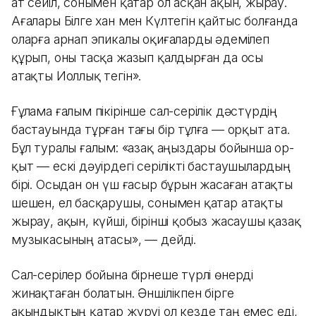
ат сейіл, сонымен қатар ол асқан ақын, жырау.
Ағалары Білге хан мен Күлтегін қайтыс болғанда
оларға арнап эпикалы оқиғаларды әдемілеп
құрып, оны тасқа жазып қалдырған да осы
атақты Иоллық тегін».
Ғұлама ғалым пікірінше сал-серілік дәстүрдің
бастауында тұрған тағы бір тұлға — Қорқыт ата.
Бұл туралы ғалым: «Қазақ аңыздары бойынша Қор­
қыт — ескі дәуірдегі серілікті бастау­шы­лар­дың
бірі. Осыдан он үш ғасыр бұрын жасаған атақты
шешен, ел басқарушы, сонымен қатар атақты
жырау, ақын, күйші, бірінші қобыз жасаушы қазақ
музыкасының атасы», — дейді.
Сал-серілер бойына бірнеше түрлі өнерді
жинақтаған болатын. Әншілікпен бірге
ақындықтың қатар жүруі ол кезде таң емес еді,