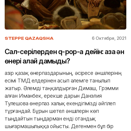
6 Октября, 2021
STEPPE QAZAQSHA
Сал-серілерден q-pop-қа дейін: қазақ ән
өнері қалай дамыды?
Қазір қазақ өнерпаздарының, әсіресе әншілерінің
есімі ТМД елдерінен асып әлемге танылып
жатыр. Әлемді таңқалдырған Димаш, Грэмми
алған Иманбек, ерекше дарын Данэлия
Тулешова өнерпаз халық екендігімізді әйгілеп
тұрғандай. Бұрын шетел әншілерін көп
тыңдайтын тыңдарман енді отандық
шығармашылыққа ойысты. Дегенмен бұл бір