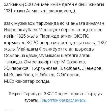
халкының 500 әні мен күйі» деген екінші жинағы
1931 жылы Алматыда жарық көрді.
Қазақ музыкасы тарихында есімі аңызға айналған
Әміре Қашаубаев Мәскеуде берген концертінен
кейін, 1925 жылы Парижде өткен ЭКСПО
көрмесіне КСРО өнерпазы ретінде қатысты, 1927
жылы Майндағы Франкфуртте ән шырқады.
Осылайша қазақ музыкасы шетелге алғаш
танылды. Әміре шәкірттері М.Ержанов,
Ж.Елебеков, Т.Арғынбаев, Қ.Бақабаев, Қ.Лекеров,
М.Көшкінбаев, Н.Әбішев, С.Әбжанов,
М.Ержановтар болды.
Әміренің Париждегі ЭКСПО көрмесінде ән шырқауы
туралы,
Таңшолпан бағдарламасы