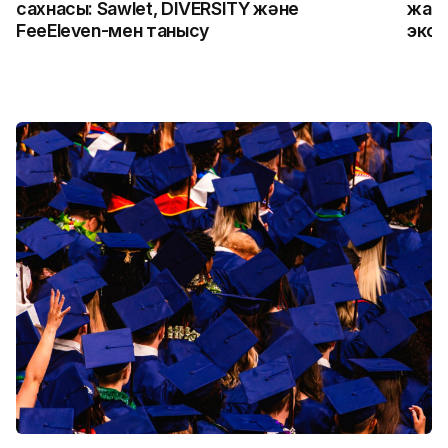
сахнасы: Sawlet, DIVERSITY және
жалғ
FeeEleven-мен танысу
экск