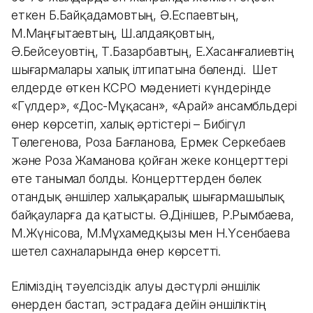
еткен Б.Байқадамовтың, Ә.Еспаевтың,
М.Маңғытаевтың, Ш.Қалдаяқовтың,
Ә.Бейсеуовтің, Т.Базарбавтың, Е.Хасанғалиевтің
шығармалары халық ілтипатына бөленді. Шет
елдерде өткен КСРО мәдениеті күндерінде
«Гүлдер», «Дос-Мұқасан», «Арай» ансамбльдері
өнер көрсетіп, халық әртістері – Бибігүл
Төлегенова, Роза Бағланова, Ермек Серкебаев
және Роза Жаманова қойған жеке концерттері
өте танымал болды. Концерттерден бөлек
отандық әншілер халықаралық шығармашылық
байқауларға да қатысты. Ә.Дінішев, Р.Рымбаева,
М.Жүнісова, М.Мұхамедқызы мен Н.Үсенбаева
шетел сахналарында өнер көрсетті.
Еліміздің тәуелсіздік алуы дәстүрлі әншілік
өнерден бастап, эстрадаға дейін әншіліктің