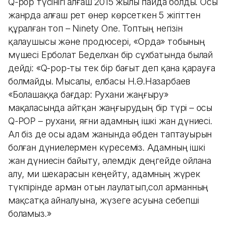
Q-pop түсінігі алғаш 2015 жылы пайда болды. Осы
жанрда алғаш рет өнер көрсеткен 5 жігіттен
құралған топ – Ninety One. Топтың негізін
қалаушысы және продюсері, «Орда» тобының
мүшесі Ерболат Беделхан бір сұхбатында былай
дейді: «Q-pop-ты тек бір бағыт деп қана қарауға
болмайды. Мысалы, елбасы Н.Ә.Назарбаев
«Болашаққа бағдар: Рухани жаңғыру»
мақаласында айтқан жаңғырудың бір түрі – осы
Q-POP – рухани, яғни адамның ішкі жан дүниесі.
Ал біз де осы адам жанында әбден таптауырын
болған дүниелермен күресеміз. Адамның ішкі
жан дүниесін байыту, әлемдік деңгейде ойлана
алу, ми шекарасын кеңейту, адамның жүрек
түкпірінде арман отын лаулатып,сол арманның
мақсатқа айналуына, жүзеге асуына себепші
боламыз.»