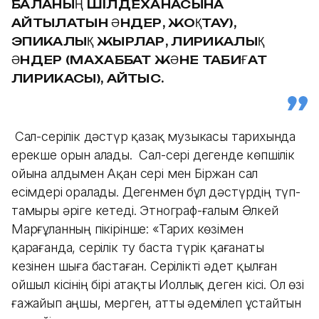
БАЛАНЫҢ ШІЛДЕХАНАСЫНА
АЙТЫЛАТЫН ӘНДЕР, ЖОҚТАУ),
ЭПИКАЛЫҚ ЖЫРЛАР, ЛИРИКАЛЫҚ
ӘНДЕР (МАХАББАТ ЖӘНЕ ТАБИҒАТ
ЛИРИКАСЫ), АЙТЫС.
Сал-серілік дәстүр қазақ музыкасы тарихында
ерекше орын алады. Сал-сері дегенде көпшілік
ойына алдымен Ақан сері мен Біржан сал
есімдері оралады. Дегенмен бұл дәстүрдің түп-
тамыры әріге кетеді. Этнограф-ғалым Әлкей
Марғұланның пікірінше: «Тарих көзімен
қарағанда, серілік ту баста түрік қағанаты
кезінен шыға баста­ған. Серілікті әдет қылған
ойшыл кісінің бірі атақты Иоллық деген кісі. Ол өзі
ғажайып аңшы, мерген, атты әдемілеп ұстайтын