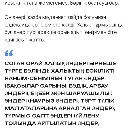
кезеңнің ғана жемісі емес. Бәрінің бастауы бар.
Ән өнері жазба мәдениет пайда болуынан
әлдеқайда ерте өмірге келді. Халық тұрмысында
бұл өнер түрі ерекше орын алып, өмірімен біте
қайнасып жатты.
СОҒАН ОРАЙ ХАЛЫҚ ӘНДЕРІ БІРНЕШЕ
ТҮРГЕ БӨЛІНДІ: ХАЛЫҚТЫҢ ЕСКІЛІКТІ
НАНЫМ-СЕНІМІНЕН ТУҒАН ӘНДЕР
(БАҚСЫЛАР САРЫНЫ, БӘДІК, АРБАУ
ӘНДЕРІ), ЕҢБЕК ЖӘН ШАРУАШЫЛЫҚ
ӘНДЕРІ (НАУРЫЗ ӘНДЕРІ, ТӨРТ ТҮЛІК
МАЛ АТАЛАРЫНА АРНАЛҒАН ӘНДЕР),
ТҰРМЫС-САЛТ ӘНДЕРІ (ҮЙЛЕНУ
ТОЙЫНДА АЙТЫЛАТЫН ӘНДЕР,