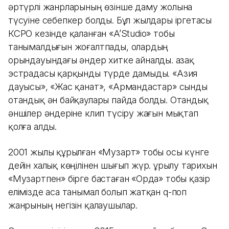
әртүрлі жанрларының өзінше даму жолына
түсуіне себепкер болды. Бұл жылдары іргетасы
КСРО кезінде қаланған «A’Studio» тобы
танымалдығын жоғалтпады, олардың
орындауындағы әндер хитке айналды. Қазақ
эстрадасы қарқынды түрде дамыды. «Азия
дауысы», «Жас қанат», «Армандастар» сынды
отандық ән байқаулары пайда болды. Отандық
әншілер әндеріне клип түсіру жағын мықтап
қолға алды.
2001 жылы құрылған «Музарт» тобы осы күнге
дейін халық көңілінен шығып жүр. Құрылу тарихын
«Музартпен» бірге бастаған «Орда» тобы қазір
елімізде аса танымал болып жатқан q-поп
жанрының негізін қалаушылар.