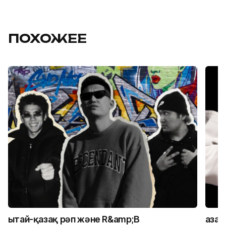
ПОХОЖЕЕ
Қытай-қазақ рәп және R&amp;B
Қаза